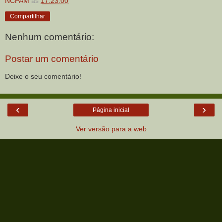
NCPAM
às
17:23:00
Compartilhar
Nenhum comentário:
Postar um comentário
Deixe o seu comentário!
‹
›
Página inicial
Ver versão para a web