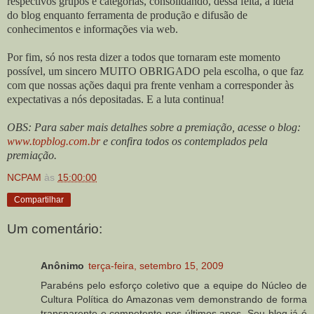
respectivos grupos e categorias, consolidando, dessa feita, a idéia
do blog enquanto ferramenta de produção e difusão de
conhecimentos e informações via web.
Por fim, só nos resta dizer a todos que tornaram este momento
possível, um sincero MUITO OBRIGADO pela escolha, o que faz
com que nossas ações daqui pra frente venham a corresponder às
expectativas a nós depositadas. E a luta continua!
OBS: Para saber mais detalhes sobre a premiação, acesse o blog:
www.topblog.com.br
e confira todos os contemplados pela
premiação.
NCPAM
às
15:00:00
Compartilhar
Um comentário:
Anônimo
terça-feira, setembro 15, 2009
Parabéns pelo esforço coletivo que a equipe do Núcleo de
Cultura Política do Amazonas vem demonstrando de forma
transparente e competente nos últimos anos. Seu blog já é