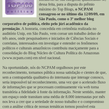
dessa feita, para a disputa do prêmio
máximo do Top Blogs,
o NCPAM
consagrou-se no último dia 12/09/09, em
São Paulo, como o 3º melhor blog
corporativo de política, eleito pelo júri acadêmico da
premiação
. A honraria, concedida em cerimônia realizada no
auditório Unip, em São Paulo, vem coroar um trabalho árduo de
três anos, onde pesquisadores e iniciados de Ciências Sociais e
correlatas, interessados em investigar e entender os fenômenos
políticos e culturais amazônicos contribuiu maciçamente para a
consolidação do Blog Núcleo de Cultura Política do Amazonas
(www.ncpam.com) em nível nacional.
Na oportunidade, nós do NCPAM orgulhosos por este
reconhecimento, tornamos pública nossa satisfação e cientes de que,
sem a contrapartida qualitativa do internauta que interage conosco,
seria impossível tal reconhecimento, uma vez que o acelerado fluxo
de informações que se processam continuamente via web torna
transitória a fidelidade à fonte da informação. Neste sentido, manter
um espaço onde transitam uma média de 8.000 internautas por mês
nos leva a crer que a seriedade de nosso trabalho e o compromisso
com a análise crítica de nossas temáticas tornou possível esta