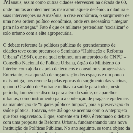
M
anaus, assim como outras cidades efervesceu na década de 60,
onde muitos acontecimentos marcaram aquele decênio: a ditadura e
suas intervenções na Amazônia, a crise econômica, o surgimento de
uma nova ordem político-econômica, onde era necessário “integrar
para não entregar.” Fato é que os militares pretendiam ‘socializar’ o
solo urbano com a elite agropecuária.
O debate referente às políticas públicas de gerenciamento de
cidades teve como precursor o Seminário “Habitação e Reforma
Urbana” (1964), que na qual originou um anteprojeto da CNPU –
Conselho Nacional de Política Urbana, órgão do Ministério do
Interior, com ajuda e apoio de técnicos e consultores progressistas.
Entretanto, essa questão de organização dos espaços é um pouco
mais antiga, nos remete lá pelas épocas do surgimento das vacinas,
quando Osvaldo de Andrade militava a saúde para todos, neste
período, também se discutia para além da saúde, os aparelhos
urbanos, como instrumento para a contenção de pragas e epidemias
na manutenção de “lugares públicos limpos”, para a preservação da
saúde pública. Todavia, este diálogo se acentua com o Anteprojeto
que fora engavetado. E que, somente em 1980, é retomado o debate
com uma proposta de Reforma Urbana, fundamentando uma nova
Instituição de Políticas Públicas. No ano seguinte, se torna objeto da