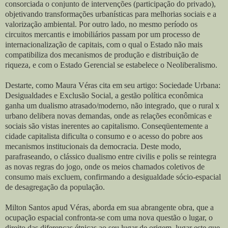
consorciada o conjunto de intervenções (participação do privado),
objetivando transformações urbanísticas para melhorias sociais e a
valorização ambiental. Por outro lado, no mesmo período os
circuitos mercantis e imobiliários passam por um processo de
internacionalização de capitais, com o qual o Estado não mais
compatibiliza dos mecanismos de produção e distribuição de
riqueza, e com o Estado Gerencial se estabelece o Neoliberalismo.
Destarte, como Maura Véras cita em seu artigo: Sociedade Urbana:
Desigualdades e
Exclusão Social, a gestão política econômica
ganha um dualismo atrasado/moderno, não integrado, que o rural x
urbano delibera novas demandas, onde as relações econômicas e
sociais são vistas inerentes ao capitalismo. Conseqüentemente a
cidade capitalista dificulta o consumo e o acesso do pobre aos
mecanismos institucionais da democracia. Deste modo,
parafraseando, o clássico dualismo entre civilis e polis se reintegra
as novas regras do jogo, onde os meios chamados coletivos de
consumo mais excluem, confirmando a desigualdade sócio-espacial
de desagregação da população.
Milton Santos apud Véras, aborda em sua abrangente obra, que a
ocupação espacial confronta-se com uma nova questão o lugar, o
direito das diferenças étnicas ao seu lugar de origem, lugar este que