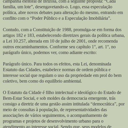
campanha eleitoral de Brizola, com a seguinte proposta: “Cada
família, um lote”, desengavetando-o. Logo, essa especulação
política, abre novos debates para alteração do mesmo, entrando em
conflito com o “Poder Público e a Especulação Imobiliária”.
Contudo, com a Constituição de 1988, promulga-se em forma dos
artigos 182 e 183, estabelecendo diretrizes gerais da política urbana,
a Lei 10.257, alterada em 10 de julho de 2001, onde recomenda
outros encaminhamentos. Conforme seu capítulo 1°, art. 1°, no
parágrafo único, podemos ver, como adiante escrito:
Parágrafo único. Para todos os efeitos, esta Lei, denominada
Estatuto das Cidades, estabelece normas de ordem pública e
interesse social que regulam o uso da propriedade em prol do bem
coletivo, bem como do equilíbrio ambiental.
O Estatuto da Cidade é filho intelectual e ideológico do Estado de
Bem-Estar Social, e sob moldes da democracia emergente, trás
consigo a diretriz de uma gestão assim intitulada “democrática”, por
meio de consultas à população, de representatividades das
associações de vários seguimentos, o acompanhamento de
programas e projetos de desenvolvimento urbano para o
atendimento ao interesse social. Sendo que, seus modelos de