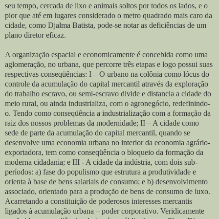
seu tempo, cercada de lixo e animais soltos por todos os lados, e o
pior que até em lugares considerado o metro quadrado mais caro da
cidade, como Djalma Batista, pode-se notar as deficiências de um
plano diretor eficaz.
A organização espacial e economicamente é concebida como uma
aglomeração, no urbana, que percorre três etapas e logo possui suas
respectivas conseqüências: I – O urbano na colônia como lócus do
controle da acumulação do capital mercantil através da exploração
do trabalho escravo, ou semi-escravo divide e distancia a cidade do
meio rural, ou ainda industrializa, com o agronegócio, redefinindo-
o. Tendo como conseqüência a industrialização com a formação da
raiz dos nossos problemas da modernidade; II – A cidade como
sede de parte da acumulação do capital mercantil, quando se
desenvolve uma economia urbana no interior da economia agrário-
exportadora, tem como conseqüência o bloqueio da formação da
moderna cidadania; e III - A cidade da indústria, com dois sub-
períodos: a) fase do populismo que estrutura a produtividade e
orienta à base de bens salariais de consumo; e b) desenvolvimento
associado, orientado para a produção de bens de consumo de luxo.
Acarretando a constituição de poderosos interesses mercantis
ligados à acumulação urbana – poder corporativo. Veridicamente