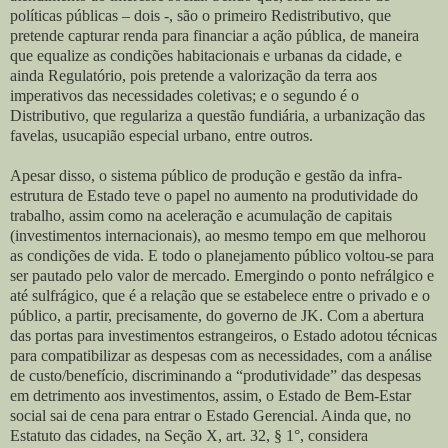
políticas públicas – dois -, são o primeiro Redistributivo, que
pretende capturar renda para financiar a ação pública, de maneira
que equalize as condições habitacionais e urbanas da cidade, e
ainda Regulatório, pois pretende a valorização da terra aos
imperativos das necessidades coletivas; e o segundo é o
Distributivo, que regulariza a questão fundiária, a urbanização das
favelas, usucapião especial urbano, entre outros.
Apesar disso, o sistema público de produção e gestão da infra-
estrutura de Estado teve o papel no aumento na produtividade do
trabalho, assim como na aceleração e acumulação de capitais
(investimentos internacionais), ao mesmo tempo em que melhorou
as condições de vida. E todo o planejamento público voltou-se para
ser pautado pelo valor de mercado. Emergindo o ponto nefrálgico e
até sulfrágico, que é a relação que se estabelece entre o privado e o
público, a partir, precisamente, do governo de JK. Com a abertura
das portas para investimentos estrangeiros, o Estado adotou técnicas
para compatibilizar as despesas com as necessidades, com a análise
de custo/benefício, discriminando a “produtividade” das despesas
em detrimento aos investimentos, assim, o Estado de Bem-Estar
social sai de cena para entrar o Estado Gerencial. Ainda que, no
Estatuto das cidades, na Seção X, art. 32, § 1°, considera