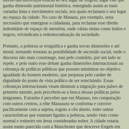
ganha dimensão patrimonial histórica, emergindo assim as mais
variadas lutas e movimentos sociais, nos quais reclamam o seu lugar
no espaço da cidade. No caso de Manaus, por exemplo, seria
necessário que emergisse a cidadania, para reclamar esse direito
indentitário de espaço de memória, onde várias etnias como índios e
negros, reivindicam a redemocratização da sociedade.
Portanto, a pobreza se resignifica e ganha novas dimensões e até
moral, tornando remotas as possibilidade de ascensão social, onde o
discurso não mais constrange, mas pelo contrário, por um lado se
repele, e pelo outro esse debate ganha dimensões internacionais na
cobrança de políticas públicas que possam minimizar no objetivo
igualdade do homem moderno, que perpassa pelo caráter de
dignidade do ponto de vista político de ser reincluindo. Essas
cobranças internacionais visam diminuir a migração para países de
primeiro mundo, pois percebem-se a busca dessas políticas pelos
imigrantes. Estranho é perceber que em Manaus, em comparação
com outros centros, a elite Manauara se conforma e convive
pacificamente com a sujeira, esgoto a céu aberto, entre outras
características que estariam ligadas a pobreza, sendo visto como
normal e rotineiro em áreas consideradas nober. A cidade estaria
assim muito parecida com a Manchester que descreve Engels em