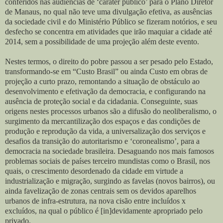
conferidos nas audiências de ‘caráter público’ para o Plano Diretor
de Manaus, no qual não teve uma divulgação efetiva, as ausências
da sociedade civil e do Ministério Público se fizeram notórios, e seu
desfecho se concentra em atividades que irão maquiar a cidade até
2014, sem a possibilidade de uma projeção além deste evento.
Nestes termos, o direito do pobre passou a ser pesado pelo Estado,
transformando-se em “Custo Brasil” ou ainda Custo em obras de
projeção a curto prazo, remontando a situação de obstáculo ao
desenvolvimento e efetivação da democracia, e configurando na
ausência de proteção social e da cidadania. Conseguinte, suas
origens nestes processos urbanos são a difusão do neoliberalismo, o
surgimento da mercantilização dos espaços e das condições de
produção e reprodução da vida, a universalização dos serviços e
desafios da transição do autoritarismo e ‘coronealismo’, para a
democracia na sociedade brasileira. Desaguando nos mais famosos
problemas sociais de países terceiro mundistas como o Brasil, nos
quais, o crescimento desordenado da cidade em virtude a
industrialização e migração, surgindo as favelas (novos bairros), ou
ainda favelização de zonas centrais sem os devidos aparelhos
urbanos de infra-estrutura, na nova cisão entre incluídos x
excluídos, na qual o público é [in]devidamente apropriado pelo
privado.