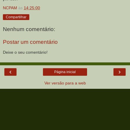
NCPAM
às
14:25:00
Compartilhar
Nenhum comentário:
Postar um comentário
Deixe o seu comentário!
‹
›
Página inicial
Ver versão para a web