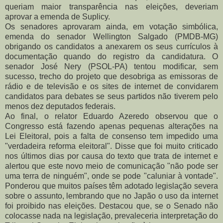
queriam maior transparência nas eleições, deveriam
aprovar a emenda de Suplicy.
Os senadores aprovaram ainda, em votação simbólica,
emenda do senador Wellington Salgado (PMDB-MG)
obrigando os candidatos a anexarem os seus currículos à
documentação quando do registro da candidatura. O
senador José Nery (PSOL-PA) tentou modificar, sem
sucesso, trecho do projeto que desobriga as emissoras de
rádio e de televisão e os sites de internet de convidarem
candidatos para debates se seus partidos não tiverem pelo
menos dez deputados federais.
Ao final, o relator Eduardo Azeredo observou que o
Congresso está fazendo apenas pequenas alterações na
Lei Eleitoral, pois a falta de consenso tem impedido uma
"verdadeira reforma eleitoral". Disse que foi muito criticado
nos últimos dias por causa do texto que trata de internet e
alertou que este novo meio de comunicação "não pode ser
uma terra de ninguém", onde se pode "caluniar à vontade".
Ponderou que muitos países têm adotado legislação severa
sobre o assunto, lembrando que no Japão o uso da internet
foi proibido nas eleições. Destacou que, se o Senado não
colocasse nada na legislação, prevaleceria interpretação do