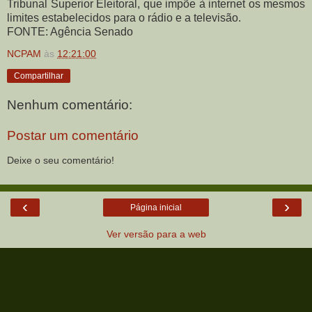
Tribunal Superior Eleitoral, que impõe à internet os mesmos
limites estabelecidos para o rádio e a televisão.
FONTE: Agência Senado
NCPAM
às
12:21:00
Compartilhar
Nenhum comentário:
Postar um comentário
Deixe o seu comentário!
‹
›
Página inicial
Ver versão para a web