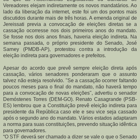
Vereadores elejam indiretamente os novos mandatários. Ao
lado da liberação da internet, este foi um dos pontos mais
discutidos durante mais de três horas. A emenda original de
Jereissati previa a convocação de eleições diretas se a
cassação ocorresse nos dois primeiros anos do mandato.
Se fosse nos dois anos finais, haveria eleição indireta. Na
semana passada, o próprio presidente do Senado, José
Sarney (PMDB-AP), protestou contra a introdução da
eleição indireta para governadores e prefeitos.
Apesar do acordo que prevê sempre eleição direta após
cassação, vários senadores ponderaram que o assunto
talvez não esteja resolvido. "Se a cassação ocorrer faltando
poucos meses para o final do mandato, não haverá tempo
para a convocação de novas eleições", advertiu o senador
Demóstenes Torres (DEM-GO). Renato Casagrande (PSB-
ES) lembrou que a Constituição prevê eleição indireta para
presidente da República caso ele e seu vice seja cassado
após o segundo ano do mandato. Vários estados adaptaram
a norma para suas constituições, prevendo situação idêntica
para governadores.
“O STF deverá ser chamado a dizer se vale o que o Senado