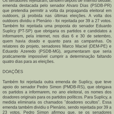
Os senadores rejeitaram, também depois de intenso debate,
emenda destacada pelo senador Alvaro Dias (PSDB-PR)
que pretendia permitir a volta da propaganda eleitoral em
outdoors, já proibida nas últimas eleições. A volta dos
outdoors dividiu o Plenário - foi rejeitada por 39 a 27 votos.
Também foi rejeitada uma proposta do senador Eduardo
Suplicy (PT-SP) que obrigaria os partidos e candidatos a
informarem, pela internet, nos dias 6 e 30 de setembro,
quem havia doado e quanto para as campanhas. Os
relatores do projeto, senadores Marco Maciel (DEM-PE) e
Eduardo Azeredo (PSDB-MG), argumentaram que seria
praticamente impossível cumprir a determinação faltando
quatro dias para as eleições.
DOAÇÕES
Também foi rejeitada outra emenda de Suplicy, que teve
apoio do senador Pedro Simon (PMDB-RS), que obrigava
os partidos a informarem, no ano eleitoral, os nomes dos
doadores originais para os partidos políticos. Para Suplicy, a
medida eliminaria os chamados "doadores ocultos". Essa
emenda também dividiu o Plenário, sendo rejeitada por 39 a
23 votos. Pedro Simon afirmou que, se os senadores