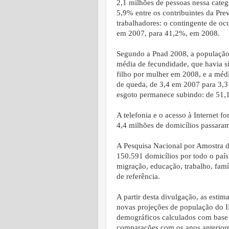
2,1 milhões de pessoas nessa categ
5,9% entre os contribuintes da Pr
trabalhadores: o contingente de o
em 2007, para 41,2%, em 2008.
Segundo a Pnad 2008, a população 
média de fecundidade, que havia s
filho por mulher em 2008, e a mé
de queda, de 3,4 em 2007 para 3,3
esgoto permanece subindo: de 51,
A telefonia e o acesso à Internet 
4,4 milhões de domicílios passaram 
A Pesquisa Nacional por Amostra 
150.591 domicílios por todo o país
migração, educação, trabalho, fam
de referência.
A partir desta divulgação, as esti
novas projeções de população do 
demográficos calculados com base
comparações com os anos anteriores