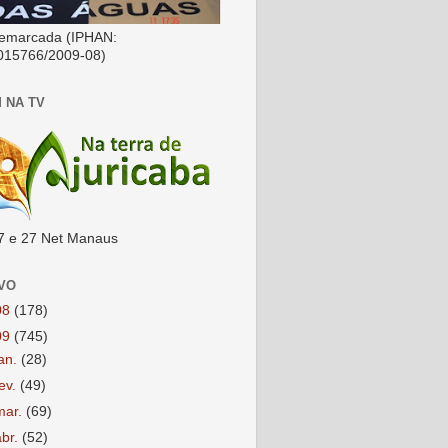
emarcada (IPHAN:
015766/2009-08)
 NA TV
7 e 27 Net Manaus
VO
08
(178)
09
(745)
jan.
(28)
fev.
(49)
mar.
(69)
abr.
(52)