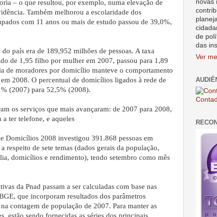
novas 
oria – o que resultou, por exemplo, numa elevação de
contrib
evidência. Também melhorou a escolaridade dos
planej
cupados com 11 anos ou mais de estudo passou de 39,0%,
cidada
de polí
das in
do país era de 189,952 milhões de pessoas. A taxa
Ver me
ido de 1,95 filho por mulher em 2007, passou para 1,89
dia de moradores por domicílio manteve o comportamento
 em 2008. O percentual de domicílios ligados à rede de
AUDIÊ
1% (2007) para 52,5% (2008).
Contad
foram os serviços que mais avançaram: de 2007 para 2008,
a ter telefone, e aqueles
RECO
de Domicílios 2008 investigou 391.868 pessoas em
 a respeito de sete temas (dados gerais da população,
ília, domicílios e rendimento), tendo setembro como mês
mativas da Pnad passam a ser calculadas com base nas
IBGE, que incorporam resultados dos parâmetros
 na contagem de população de 2007. Para manter as
, estão sendo fornecidas as séries dos principais