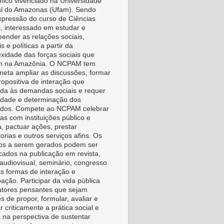
ico vivenciado na Universidade
l do Amazonas (Ufam). Sendo
pressão do curso de Ciências
s, interessado em estudar e
ender as relações sociais,
is e políticas a partir da
xidade das forças sociais que
m na Amazônia. O NCPAM tem
eta ampliar as discussões, formar
ropositiva de interação que
da às demandas sociais e requer
vidade e determinação dos
idos. Compete ao NCPAM celebrar
as com instituições público e
a, pactuar ações, prestar
orias e outros serviços afins. Os
os a serem gerados podem ser
icados na publicação em revista,
, audiovisual, seminário, congresso
as formas de interação e
pação. Participar da vida pública
tores pensantes que sejam
s de propor, formular, avaliar e
r criticamente a prática social e
a na perspectiva de sustentar