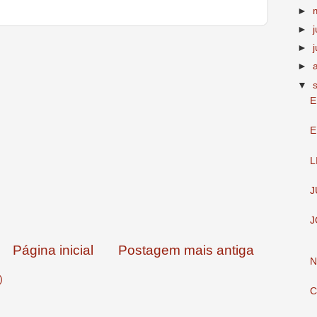
►
►
►
j
►
▼
E
E
L
J
J
Página inicial
Postagem mais antiga
N
)
C