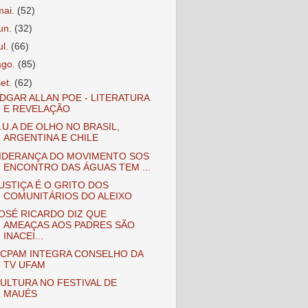
mai.
(52)
jun.
(32)
ul.
(66)
ago.
(85)
set.
(62)
DGAR ALLAN POE - LITERATURA
E REVELAÇÃO
.U.A DE OLHO NO BRASIL,
ARGENTINA E CHILE
IDERANÇA DO MOVIMENTO SOS
ENCONTRO DAS ÁGUAS TEM ...
USTIÇA É O GRITO DOS
COMUNITÁRIOS DO ALEIXO
OSÉ RICARDO DIZ QUE
AMEAÇAS AOS PADRES SÃO
INACEI...
CPAM INTEGRA CONSELHO DA
TV UFAM
ULTURA NO FESTIVAL DE
MAUÉS