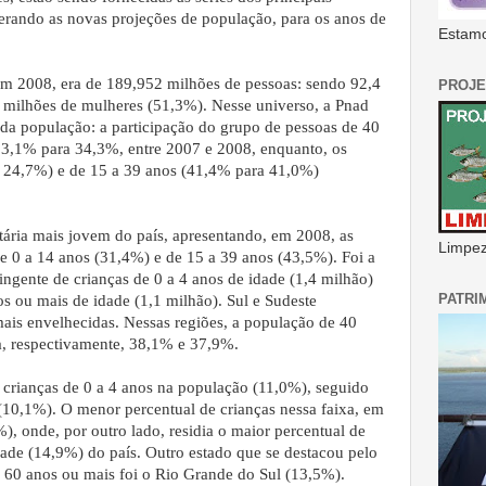
derando as novas projeções de população, para os anos de
Estamo
 em 2008, era de 189,952 milhões de pessoas: sendo 92,4
PROJE
milhões de mulheres (51,3%). Nesse universo, a Pnad
a população: a participação do grupo de pessoas de 40
33,1% para 34,3%, entre 2007 e 2008, enquanto, os
a 24,7%) e de 15 a 39 anos (41,4% para 41,0%)
etária mais jovem do país, apresentando, em 2008, as
Limpeza
e 0 a 14 anos (31,4%) e de 15 a 39 anos (43,5%). Foi a
ingente de crianças de 0 a 4 anos de idade (1,4 milhão)
PATRI
s ou mais de idade (1,1 milhão). Sul e Sudeste
 mais envelhecidas. Nessas regiões, a população de 40
a, respectivamente, 38,1% e 37,9%.
 crianças de 0 a 4 anos na população (11,0%), seguido
10,1%). O menor percentual de crianças nessa faixa, em
), onde, por outro lado, residia o maior percentual de
ade (14,9%) do país. Outro estado que se destacou pelo
 60 anos ou mais foi o Rio Grande do Sul (13,5%).