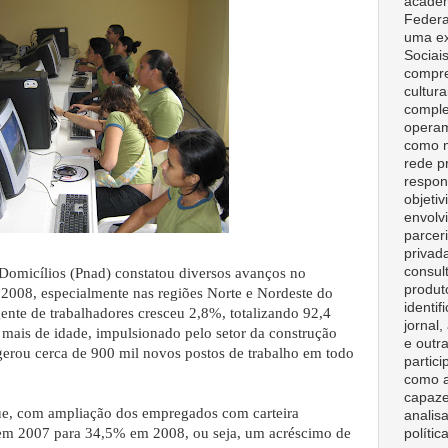
acadêm
Federa
uma ex
Sociai
compre
cultura
comple
opera
como m
rede p
respon
objeti
envolv
parceri
privad
consult
Domicílios (Pnad) constatou diversos avanços no
produt
 2008, especialmente nas regiões Norte e Nordeste do
identif
ente de trabalhadores cresceu 2,8%, totalizando 92,4
jornal
 mais de idade, impulsionado pelo setor da construção
e outr
gerou cerca de 900 mil novos postos de trabalho em todo
partici
como a
capaze
ue, com ampliação dos empregados com carteira
analisa
em 2007 para 34,5% em 2008, ou seja, um acréscimo de
polític