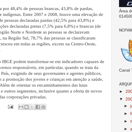
a por 48,4% de pessoas brancas, 43,8% de pardas,
Área d
e indígenas. Entre 2007 e 2008, houve uma elevação de
01450
de pessoas declaradas pardas (42,5% para 43,8%) e
ções declaradas pretas (7,5% para 6,8%) e brancas (de
NCPAM
gião Norte e Nordeste as pessoas se declaravam
, na Região Sul, 78,7% das pessoas se classificaram
resceu em todas as regiões, exceto na Centro-Oeste,
.
lo IBGE podem transformar-se em indicadores capazes de
overnos responsáveis, em particular, quando se trata da
Canal 
o País, exigindo de seus governantes e agentes públicos,
m a promoção dos jovens e crianças em atenção a saúde,
ARQUI
. Além de orientar os encaminhamentos das lutas
 e outros segmentos, inclusive quanto a oferta de novos
►
20
das corporações privadas.
▼
20
►
►
►
►