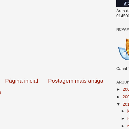
Área d
01450
NCPAM
Canal 
Página inicial
Postagem mais antiga
ARQUI
►
20
)
►
20
▼
20
►
►
►