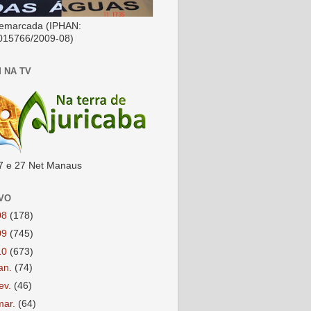
emarcada (IPHAN:
015766/2009-08)
 NA TV
7 e 27 Net Manaus
VO
08
(178)
09
(745)
10
(673)
jan.
(74)
fev.
(46)
mar.
(64)