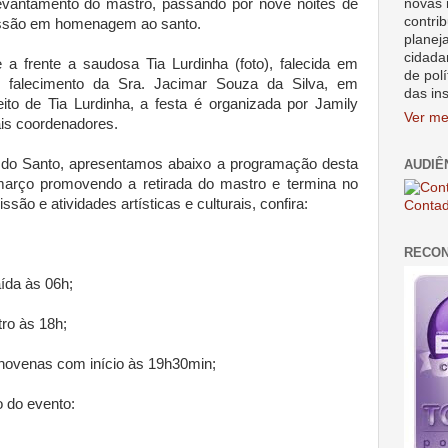
novas 
levantamento do mastro, passando por nove noites de
contrib
cissão em homenagem ao santo.
planej
cidada
 a frente a saudosa Tia Lurdinha (foto), falecida em
de polí
o falecimento da Sra. Jacimar Souza da Silva, em
das in
eito de Tia Lurdinha, a festa é organizada por Jamily
Ver me
ais coordenadores.
 do Santo, apresentamos abaixo a programação desta
AUDIÊ
 março promovendo a retirada do mastro e termina no
ão e atividades artísticas e culturais, confira:
Contad
RECO
ída às 06h;
ro às 18h;
 novenas com início às 19h30min;
 do evento: