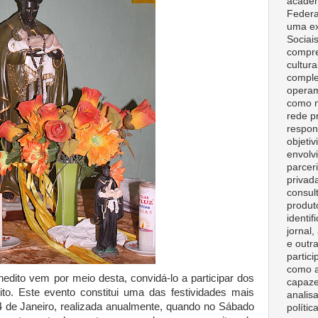
acadêm
Federa
uma ex
Sociai
compre
cultura
comple
opera
como m
rede p
respon
objeti
envolv
parceri
privad
consult
produt
identif
jornal
e outr
partici
como a
ito vem por meio desta, convidá-lo a participar dos
capaze
to. Este evento constitui uma das festividades mais
analisa
14 de Janeiro, realizada anualmente, quando no Sábado
polític