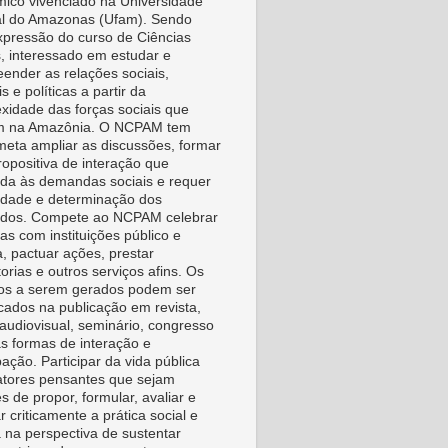
ico vivenciado na Universidade
l do Amazonas (Ufam). Sendo
pressão do curso de Ciências
s, interessado em estudar e
ender as relações sociais,
is e políticas a partir da
xidade das forças sociais que
m na Amazônia. O NCPAM tem
eta ampliar as discussões, formar
ropositiva de interação que
da às demandas sociais e requer
vidade e determinação dos
idos. Compete ao NCPAM celebrar
as com instituições público e
a, pactuar ações, prestar
orias e outros serviços afins. Os
os a serem gerados podem ser
icados na publicação em revista,
, audiovisual, seminário, congresso
as formas de interação e
pação. Participar da vida pública
tores pensantes que sejam
s de propor, formular, avaliar e
r criticamente a prática social e
a na perspectiva de sustentar