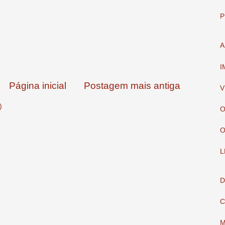
P
A
I
Página inicial
Postagem mais antiga
V
)
O
O
L
D
C
M