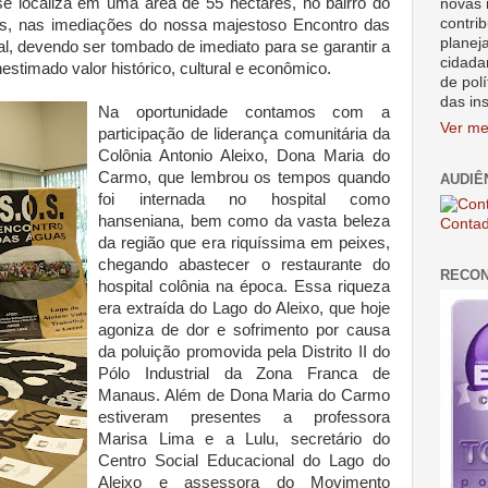
se localiza em uma área de 55 hectares, no bairro do
novas 
contrib
s, nas imediações do nossa majestoso Encontro das
planej
al, devendo ser tombado de imediato para se garantir a
cidada
estimado valor histórico, cultural e econômico.
de polí
das in
Na oportunidade contamos com a
Ver me
participação de liderança comunitária da
Colônia Antonio Aleixo, Dona Maria do
Carmo, que lembrou os tempos quando
AUDIÊ
foi internada no hospital como
hanseniana, bem como da vasta beleza
Contad
da região que era riquíssima em peixes,
chegando abastecer o restaurante do
RECO
hospital colônia na época. Essa riqueza
era extraída do Lago do Aleixo, que hoje
agoniza de dor e sofrimento por causa
da poluição promovida pela Distrito II do
Pólo Industrial da Zona Franca de
Manaus. Além de Dona Maria do Carmo
estiveram presentes a professora
Marisa Lima e a Lulu, secretário do
Centro Social Educacional do Lago do
Aleixo e assessora do Movimento