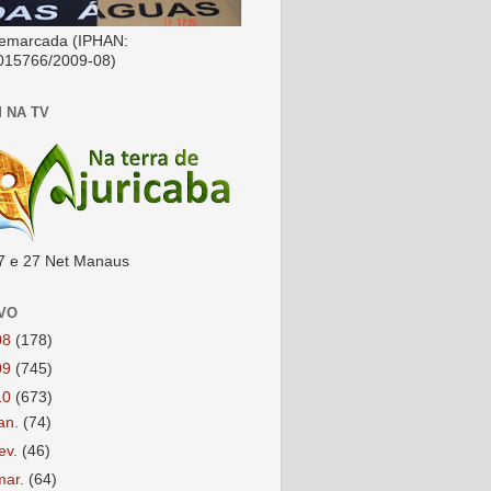
emarcada (IPHAN:
015766/2009-08)
 NA TV
7 e 27 Net Manaus
VO
08
(178)
09
(745)
10
(673)
jan.
(74)
fev.
(46)
mar.
(64)