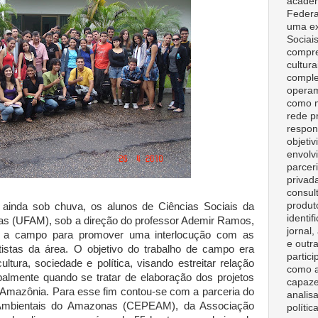
acadêm
Federa
uma ex
Sociai
compre
cultura
comple
opera
como m
rede p
respon
objeti
envolv
parceri
privad
consult
produt
, ainda sob chuva, os alunos de Ciências Sociais da
identif
as (UFAM), sob a direção do professor Ademir Ramos,
jornal
 a campo para promover uma interlocução com as
e outr
ntistas da área. O objetivo do trabalho de campo era
partici
ltura, sociedade e política, visando estreitar relação
como a
palmente quando se tratar de elaboração dos projetos
capaze
 Amazônia. Para esse fim contou-se com a parceria do
analisa
 Ambientais do Amazonas (CEPEAM), da Associação
polític