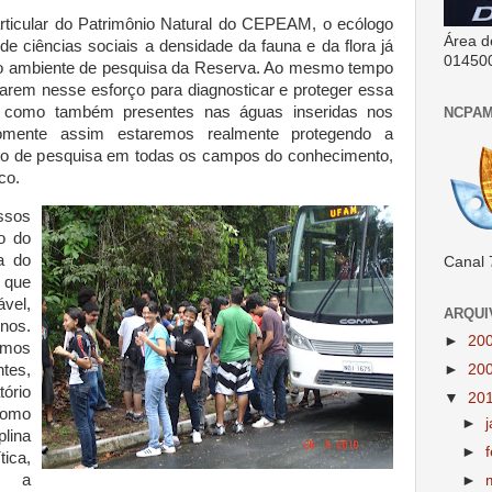
rticular do Patrimônio Natural do CEPEAM, o ecólogo
Área d
de ciências sociais a densidade da fauna e da flora já
01450
 no ambiente de pesquisa da Reserva. Ao mesmo tempo
rarem nesse esforço para diagnosticar e proteger essa
sta como também presentes nas águas inseridas nos
NCPAM
somente assim estaremos realmente protegendo a
to de pesquisa em todas os campos do conhecimento,
co.
ssos
o do
ra do
Canal 
que
vel,
ARQUI
nos.
►
20
amos
tes,
►
20
tório
▼
20
como
►
lina
►
ica,
, a
►