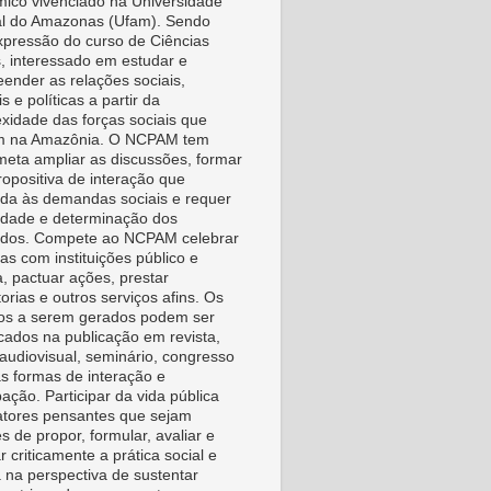
ico vivenciado na Universidade
l do Amazonas (Ufam). Sendo
pressão do curso de Ciências
s, interessado em estudar e
ender as relações sociais,
is e políticas a partir da
xidade das forças sociais que
m na Amazônia. O NCPAM tem
eta ampliar as discussões, formar
ropositiva de interação que
da às demandas sociais e requer
vidade e determinação dos
idos. Compete ao NCPAM celebrar
as com instituições público e
a, pactuar ações, prestar
orias e outros serviços afins. Os
os a serem gerados podem ser
icados na publicação em revista,
, audiovisual, seminário, congresso
as formas de interação e
pação. Participar da vida pública
tores pensantes que sejam
s de propor, formular, avaliar e
r criticamente a prática social e
a na perspectiva de sustentar