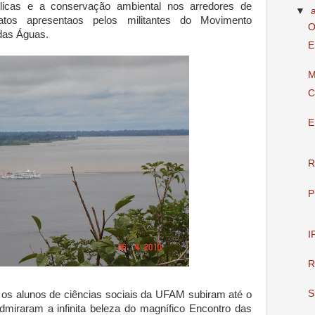
blicas e a conservação ambiental nos arredores de
▼
atos apresentaos pelos militantes do Movimento
O
das Águas.
E
M
C
E
R
P
I
R
S
, os alunos de ciências sociais da UFAM subiram até o
iraram a infinita beleza do magnífico Encontro das