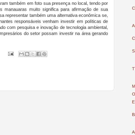
ram também em foto sua presença no local, tendo por
C
s manauaras muito significa para afirmação de sua
ossa representar também uma alternativa econômica se,
nantes responsáveis venham investir em políticas de
A
do com pesquisa e inovação de tecnologia ambiental,
mpresários do setor possam investir na área gerando
C
S
T
M
O
E
B
A