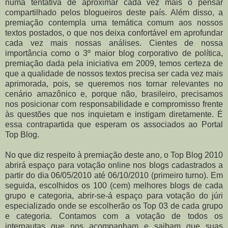
numa tentativa de aproximar cada vez mais o pensar
compartilhado pelos blogueiros deste país. Além disso, a
premiação contempla uma temática comum aos nossos
textos postados, o que nos deixa confortável em aprofundar
cada vez mais nossas análises. Cientes de nossa
importância como o 3º maior blog corporativo de política,
premiação dada pela iniciativa em 2009, temos certeza de
que a qualidade de nossos textos precisa ser cada vez mais
aprimorada, pois, se queremos nos tornar relevantes no
cenário amazônico e, porque não, brasileiro, precisamos
nos posicionar com responsabilidade e compromisso frente
às questões que nos inquietam e instigam diretamente. É
essa contrapartida que esperam os associados ao Portal
Top Blog.
No que diz respeito à premiação deste ano, o Top Blog 2010
abrirá espaço para votação online nos blogs cadastrados a
partir do dia 06/05/2010 até 06/10/2010 (primeiro turno). Em
seguida, escolhidos os 100 (cem) melhores blogs de cada
grupo e categoria, abrir-se-á espaço para votação do júri
especializado onde se escolherão os Top 03 de cada grupo
e categoria. Contamos com a votação de todos os
internautas que nos acompanham e saibam que suas