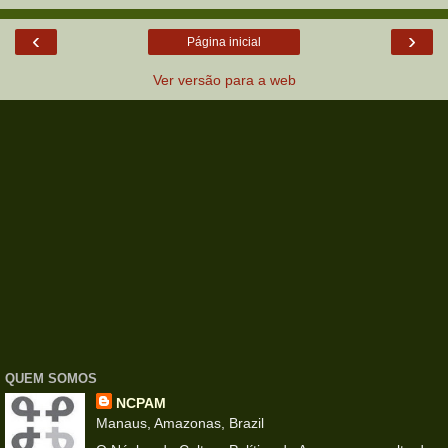
‹
›
Página inicial
Ver versão para a web
QUEM SOMOS
NCPAM
Manaus, Amazonas, Brazil