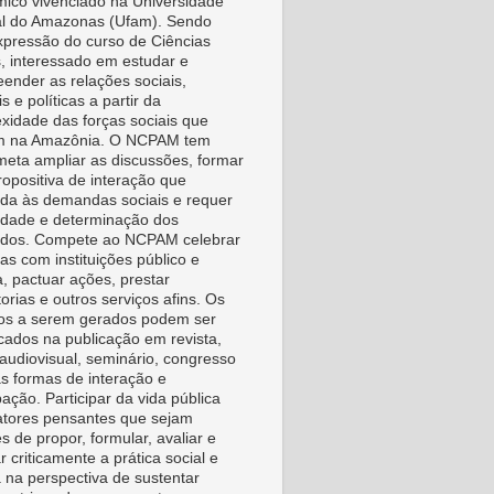
ico vivenciado na Universidade
l do Amazonas (Ufam). Sendo
pressão do curso de Ciências
s, interessado em estudar e
ender as relações sociais,
is e políticas a partir da
xidade das forças sociais que
m na Amazônia. O NCPAM tem
eta ampliar as discussões, formar
ropositiva de interação que
da às demandas sociais e requer
vidade e determinação dos
idos. Compete ao NCPAM celebrar
as com instituições público e
a, pactuar ações, prestar
orias e outros serviços afins. Os
os a serem gerados podem ser
icados na publicação em revista,
, audiovisual, seminário, congresso
as formas de interação e
pação. Participar da vida pública
tores pensantes que sejam
s de propor, formular, avaliar e
r criticamente a prática social e
a na perspectiva de sustentar