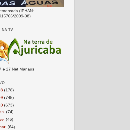
emarcada (IPHAN:
015766/2009-08)
 NA TV
7 e 27 Net Manaus
VO
08
(178)
09
(745)
10
(673)
jan.
(74)
fev.
(46)
mar.
(64)