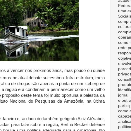
acadêm
Federa
uma ex
Sociai
compre
cultura
comple
opera
como m
rede p
respon
objeti
envolv
parceri
ios a vencer nos próximos anos, mas pouco ou quase
privad
smos no atual debate sucessório. Infra-estrutura, meio
consult
tráfico de drogas são apenas a ponta de um iceberg de
produt
e a região e a condenam a permanecer como um velho
identif
jornal
 propósito deste tema foi muito oportuna a palestra da
e outr
tituto Nacional de Pesquisas da Amazônia, na última
partici
como a
capaze
e Janeiro e, ao lado do também geógrafo Aziz Ab’saber,
analisa
cadas para falar sobre a região, Bertha Becker defende
polític
o houve uma política adequada para a Amazônia. No