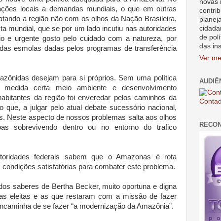
novas 
ações locais a demandas mundiais, o que em outras
contrib
ratando a região não com os olhos da Nação Brasileira,
planej
cidada
a mundial, que se por um lado incutiu nas autoridades
de polí
io e urgente gosto pelo cuidado com a natureza, por
das in
 das esmolas dadas pelos programas de transferência
Ver me
azônidas desejam para si próprios. Sem uma política
AUDIÊ
a medida certa meio ambiente e desenvolvimento
abitantes da região foi enveredar pelos caminhos da
Contad
o que, a julgar pelo atual debate sucessório nacional,
os. Neste aspecto de nossos problemas salta aos olhos
RECO
s sobrevivendo dentro ou no entorno do trafico
toridades federais sabem que o Amazonas é rota
s condições satisfatórias para combater este problema.
 dos saberes de Bertha Becker, muito oportuna e digna
 as eleitas e as que restaram com a missão de fazer
 encaminha de se fazer “a modernização da Amazônia”.