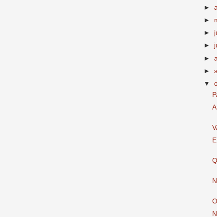
►
►
►
►
j
►
►
▼
P
A
V
E
Q
N
O
N