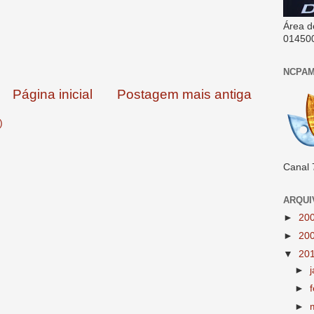
Área d
01450
NCPAM
Página inicial
Postagem mais antiga
)
Canal 
ARQUI
►
20
►
20
▼
20
►
►
►