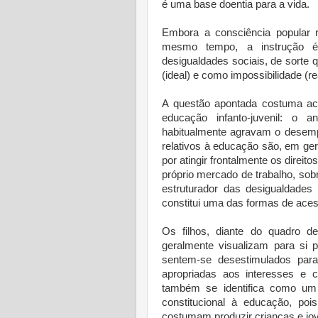
é uma base doentia para a vida.
Embora a consciência popular 
mesmo tempo, a instrução é 
desigualdades sociais, de sorte
(ideal) e como impossibilidade (re
A questão apontada costuma aca
educação infanto-juvenil: o 
habitualmente agravam o desem
relativos à educação são, em ge
por atingir frontalmente os direi
próprio mercado de trabalho, sob
estruturador das desigualdades
constitui uma das formas de aces
Os filhos, diante do quadro d
geralmente visualizam para si 
sentem-se desestimulados para 
apropriadas aos interesses e c
também se identifica como um f
constitucional à educação, po
costumam produzir crianças e jo