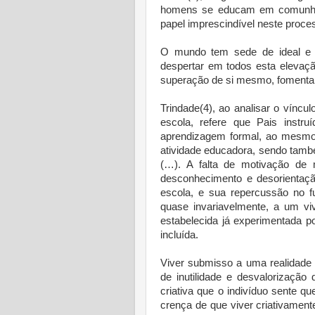
homens se educam em comunhão
papel imprescindível neste proce
O mundo tem sede de ideal e 
despertar em todos esta elevaç
superação de si mesmo, fomenta
Trindade(4), ao analisar o víncul
escola, refere que Pais instru
aprendizagem formal, ao mesm
atividade educadora, sendo tamb
(…). A falta de motivação de 
desconhecimento e desorientaçã
escola, e sua repercussão no fu
quase invariavelmente, a um viv
estabelecida já experimentada p
incluída.
Viver submisso a uma realidade
de inutilidade e desvalorização
criativa que o indivíduo sente qu
crença de que viver criativamen