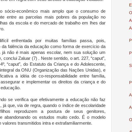
E
exto sócio-econômico mais amplo que o consumo de
O
te entre as parcelas mais pobres da população no
A
falhas da escola e do mercado de trabalho em lhes dar
A
ro.
ícil enfrentada por muitas famílias passa, pois,
P
 da falência da educação como forma de exercício da
a já não é mais apenas escolar, nem sua solução um
P
conclui Zaluar (7) . Neste sentido, o art. 227, “caput”,
 4º, “caput”, do Estatuto da Criança e do Adolescente,
S
 integral da ONU (Organização das Nações Unidas), e
icativa a idéia de co-responsabilidade entre família,
assegurar e implementar os direitos da criança e do
P
à educação.
A
do se verifica que efetivamente a educação não faz
s, já que, via de regra, quando o índice de escolaridade
A
 filhos reproduzem a postura de seus genitores,
a e abandonando os estudos muito cedo. É o modelo
O
e valores transmitidos intra e extrafamiliarmente.