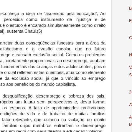
B
reconheça a idéia de "ascensão pela educação", Ao
percebida como instrumento de injustiça e de
E
 que o estudo é encarado simultaneamente como direito
al), sustenta Chaui.(5)
C
rretar duas conseqüências funestas para a área da
analfabetismo e a evasão escolar, que no futuro
prego e causam exclusão social. Como os problemas
N
ral, diretamente proporcionais ao desemprego, acabam
tos fundamentais das crianças e dos adolescentes, pois o
V
re o qual refletem estas questões, atua como elemento
S
 e da exclusão social, já que o vínculo ao emprego
so aos benefícios do mundo capitalista.
2
e desqualificação, desemprego e pobreza dos pais,
próprios um futuro sem perspectivas e, desta forma,
A
os estudos. A falta de oportunidades profissionais
ondições de vida e de trabalho de muitas famílias
A
ator relevante, que culmina na violação do direito
M
is famílias cujos membros enfrentam o desemprego
vens em regra com seus direitos à educação violados.