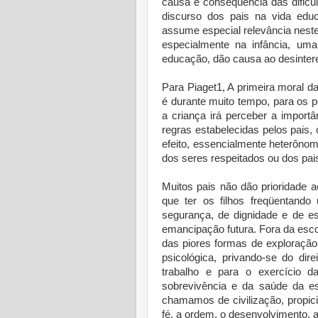
causa e conseqüência das dificul
discurso dos pais na vida educa
assume especial relevância neste
especialmente na infância, um
educação, dão causa ao desinter
Para Piaget1, A primeira moral da
é durante muito tempo, para os p
a criança irá perceber a import
regras estabelecidas pelos pais, 
efeito, essencialmente heterônom
dos seres respeitados ou dos pai
Muitos pais não dão prioridade a
que ter os filhos freqüentando
segurança, de dignidade e de e
emancipação futura. Fora da esco
das piores formas de exploração do
psicológica, privando-se do dir
trabalho e para o exercício d
sobrevivência e da saúde da es
chamamos de civilização, propici
fé, a ordem, o desenvolvimento, a