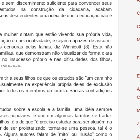
A
 e sem discernimento suficiente para convencer seus
 estudos na construção da cidadania, acabam
C
a seus descendentes uma idéia de que a educação não é
C
 mulher sintam que estão vivendo sua própria vida,
M
 ação ou pela inatividade, e sejam capazes de assumir
 censuras pelas falhas, diz Winnicott (8). Esta não
amílias, que demonstram não visualizar de forma clara
F
 no insucesso próprio e nas dificuldades dos filhos,
e educação.
E
smitir a seus filhos de que os estudos são "um caminho
usualmente na experiência própria deles de exclusão
A
a por todos os membros da família. São as contradições
C
udos sobre a escola e a família, uma idéia sempre
M
sses populares, e que em algumas famílias se traduz
ilhos, é a de que "é preciso estudar para ser alguém na
Z
r de ser proletarizado, tornar-se uma pessoa, tal é o
ão. Alguns autores falam de "mito" ou "ilusão" como o
A