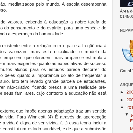
, mediatizados pelo mundo. A escola desempenha
sso.
Área d
01450
de valores, cabendo à educação a nobre tarefa de
ão do pensamento e do espírito, para uma espécie de
NCPAM
ndo a esperança da humanidade.
o existente entre a relação com o pai e a freqüência à
ídos valorizam mais esta oficialidade, o modelo da
o tempo em que oferecem mais amparo e estímulo à
ém mais exigentes quanto às expectativas de sucesso
muitos alunos para os estudos parece decorrer do
Canal 
o deles quanto à importância do ato de freqüentar a
turo. Isto tem levado grande parcela de estudantes,
ARQUI
er não-criativo, ficando presos a uma realidade pré-
►
20
or seus familiares, cujo contexto a educação não está
►
20
▼
20
 externa que impõe apenas adaptação traz um sentido
▼
 da vida. Para Winnicott (4) É através da apercepção
E
e a vida é digna de ser vivida. (…) essa teoria inclui a
te constitui um estado saudável, e de que a submissão
M