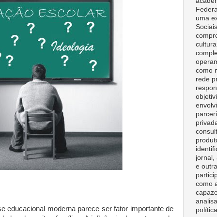
acadêm
Federa
uma ex
Sociai
compre
cultura
comple
opera
como m
rede p
respon
objeti
envolv
parceri
privad
consult
produt
identif
jornal
e outr
partici
como a
capaze
analisa
se educacional moderna parece ser fator importante de
polític