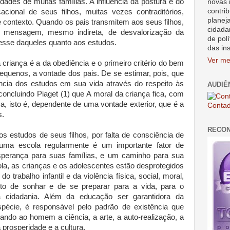
dades de muitas famílias. A influência da postura e do
novas 
contrib
cional de seus filhos, muitas vezes contraditórios,
planej
 contexto. Quando os pais transmitem aos seus filhos,
cidada
a mensagem, mesmo indireta, de desvalorização da
de polí
esse daqueles quanto aos estudos.
das in
Ver me
 criança é a da obediência e o primeiro critério do bem
equenos, a vontade dos pais. De se estimar, pois, que
ância dos estudos em sua vida através do respeito às
AUDIÊ
concluindo Piaget (1) que A moral da criança fica, com
a, isto é, dependente de uma vontade exterior, que é a
Contad
s.
RECO
os estudos de seus filhos, por falta de consciência de
 uma escola regularmente é um importante fator de
sperança para suas famílias, e um caminho para sua
la, as crianças e os adolescentes estão desprotegidos
 trabalho infantil e da violência física, social, moral,
eito de sonhar e de se preparar para a vida, para o
a cidadania. Além da educação ser garantidora da
pécie, é responsável pelo padrão de existência que
ando ao homem a ciência, a arte, a auto-realização, a
 prosperidade e a cultura.