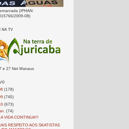
emarcada (IPHAN:
015766/2009-08)
 NA TV
7 e 27 Net Manaus
VO
08
(178)
09
(745)
10
(673)
jan.
(74)
 A VIDA CONTINUA!!!
AIS RESPEITO AOS SKATISTAS