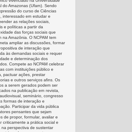
ico vivenciado na Universidade
l do Amazonas (Ufam). Sendo
pressão do curso de Ciências
s, interessado em estudar e
ender as relações sociais,
is e políticas a partir da
xidade das forças sociais que
m na Amazônia. O NCPAM tem
eta ampliar as discussões, formar
ropositiva de interação que
da às demandas sociais e requer
vidade e determinação dos
idos. Compete ao NCPAM celebrar
as com instituições público e
a, pactuar ações, prestar
orias e outros serviços afins. Os
os a serem gerados podem ser
icados na publicação em revista,
, audiovisual, seminário, congresso
as formas de interação e
pação. Participar da vida pública
tores pensantes que sejam
s de propor, formular, avaliar e
r criticamente a prática social e
a na perspectiva de sustentar