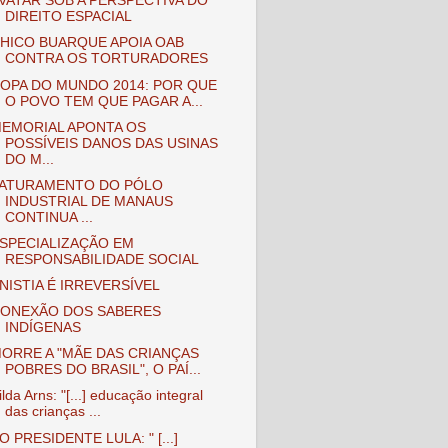
VATAR SOB A PERSPECTIVA DO
DIREITO ESPACIAL
HICO BUARQUE APOIA OAB
CONTRA OS TORTURADORES
OPA DO MUNDO 2014: POR QUE
O POVO TEM QUE PAGAR A...
EMORIAL APONTA OS
POSSÍVEIS DANOS DAS USINAS
DO M...
ATURAMENTO DO PÓLO
INDUSTRIAL DE MANAUS
CONTINUA ...
SPECIALIZAÇÃO EM
RESPONSABILIDADE SOCIAL
NISTIA É IRREVERSÍVEL
ONEXÃO DOS SABERES
INDÍGENAS
ORRE A "MÃE DAS CRIANÇAS
POBRES DO BRASIL", O PAÍ...
ilda Arns: "[...] educação integral
das crianças ...
O PRESIDENTE LULA: " [...]