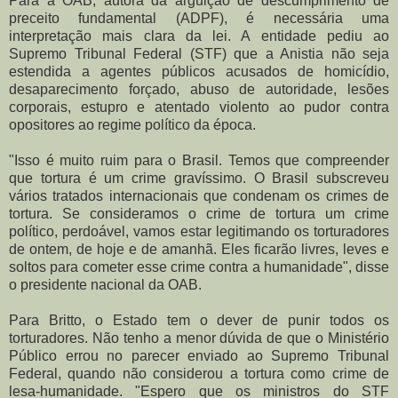
Para a OAB, autora da argüição de descumprimento de
preceito fundamental (ADPF), é necessária uma
interpretação mais clara da lei. A entidade pediu ao
Supremo Tribunal Federal (STF) que a Anistia não seja
estendida a agentes públicos acusados de homicídio,
desaparecimento forçado, abuso de autoridade, lesões
corporais, estupro e atentado violento ao pudor contra
opositores ao regime político da época.
"Isso é muito ruim para o Brasil. Temos que compreender
que tortura é um crime gravíssimo. O Brasil subscreveu
vários tratados internacionais que condenam os crimes de
tortura. Se consideramos o crime de tortura um crime
político, perdoável, vamos estar legitimando os torturadores
de ontem, de hoje e de amanhã. Eles ficarão livres, leves e
soltos para cometer esse crime contra a humanidade", disse
o presidente nacional da OAB.
Para Britto, o Estado tem o dever de punir todos os
torturadores. Não tenho a menor dúvida de que o Ministério
Público errou no parecer enviado ao Supremo Tribunal
Federal, quando não considerou a tortura como crime de
lesa-humanidade. "Espero que os ministros do STF