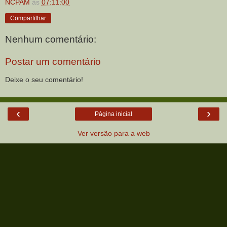
NCPAM
às
07:11:00
Compartilhar
Nenhum comentário:
Postar um comentário
Deixe o seu comentário!
‹
›
Página inicial
Ver versão para a web