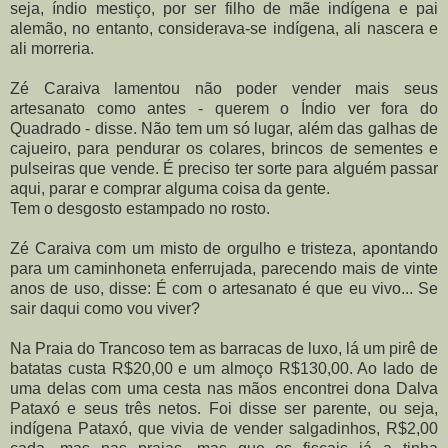
seja, índio mestiço, por ser filho de mãe indígena e pai
alemão, no entanto, considerava-se indígena, ali nascera e
ali morreria.
Zé Caraiva lamentou não poder vender mais seus
artesanato como antes - querem o Índio ver fora do
Quadrado - disse. Não tem um só lugar, além das galhas de
cajueiro, para pendurar os colares, brincos de sementes e
pulseiras que vende. É preciso ter sorte para alguém passar
aqui, parar e comprar alguma coisa da gente.
Tem o desgosto estampado no rosto.
Zé Caraiva com um misto de orgulho e tristeza, apontando
para um caminhoneta enferrujada, parecendo mais de vinte
anos de uso, disse: É com o artesanato é que eu vivo... Se
sair daqui como vou viver?
Na Praia do Trancoso tem as barracas de luxo, lá um pirê de
batatas custa R$20,00 e um almoço R$130,00. Ao lado de
uma delas com uma cesta nas mãos encontrei dona Dalva
Pataxó e seus três netos. Foi disse ser parente, ou seja,
indígena Pataxó, que vivia de vender salgadinhos, R$2,00