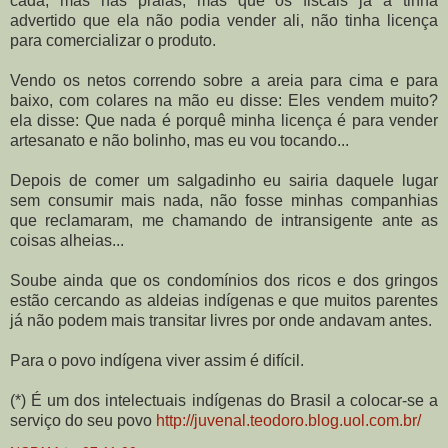
cada, mas nas praias, mas que os fiscais já a tinha
advertido que ela não podia vender ali, não tinha licença
para comercializar o produto.
Vendo os netos correndo sobre a areia para cima e para
baixo, com colares na mão eu disse: Eles vendem muito?
ela disse: Que nada é porquê minha licença é para vender
artesanato e não bolinho, mas eu vou tocando...
Depois de comer um salgadinho eu sairia daquele lugar
sem consumir mais nada, não fosse minhas companhias
que reclamaram, me chamando de intransigente ante as
coisas alheias...
Soube ainda que os condomínios dos ricos e dos gringos
estão cercando as aldeias indígenas e que muitos parentes
já não podem mais transitar livres por onde andavam antes.
Para o povo indígena viver assim é difícil.
(*) É um dos intelectuais indígenas do Brasil a colocar-se a
serviço do seu povo
http://juvenal.teodoro.blog.uol.com.br/