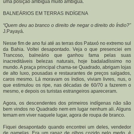
uma posição ambígua muito ambígua.
BALNEÁRIOS EM TERRAS INDÍGENA
“Quem deu ao branco o direito de negar o direito do Índio?"
J.Payayá.
Nesse fim de ano fui até as terras dos Pataxó no extremo sul
da Bahia. Voltei desapontado. Veja o que presenciei em
Trancoso, balneário que ganhou fama pelas suas
inacreditáveis belezas naturais, hoje badaladíssimo no
mundo. A praça principal chama-se Quadrado, abrigam lojas
de alto luxo, pousadas e restaurantes de preços salgados,
caros mesmo. Lá moravam os índios, viviam livres, nus, o
que estimulou os ripe, nas décadas de 60/70 a fazerem o
mesmo, e depois os turistas estrangeiros apareceram.
Agora, os descendentes dos primeiros indígenas não são
bem vindos no Quadrado nem em lugar nenhum ali. Alguns
temam em viver naquele lugar, agora de roupa de branco.
Fiquei desapontado quando encontrei um deles, vendedor
de gamelas. Era um rapaz de olhos cozido pelo medo, é