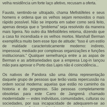
velha residência um forte laço afetivo, recusam a oferta.
Fausto, sentindo-se ultrajado, chama Mefistófeles e seus
homens e ordena que os velhos sejam removidos o mais
rápido possível. Não se importa em saber como será feito,
apenas deseja que o “problema” seja resolvido da maneira
mais ligeira. No outro dia Mefistófeles retorna, dizendo que
a casa foi incendiada e os velhos mortos. Marshall Berman
exemplifica muito bem esse tipo de atitude: “Isso é um estilo
de maldade caracteristicamente moderno: indireto,
impessoal, mediado por complexas organizações e funções
institucionais.” Qualquer semelhança entre a as aspas de
Berman e as arbitrariedades que a empresa Log-in lançou
mão para aprovar o Porto das Lajes não é coincidência...
Os nativos de Pandora são uma ótima representação
daquele grupo de pessoas que terão vasta repercussão na
ordem social moderna: aquelas que estão no caminho da
historia e do progresso. São pessoas completamente
obsoletas para este Carro de Jangrená chamado
modernidade — estes indivíduos, comunidades, culturas ou
sociedades, por sua incapacidade de adequarem-se ao