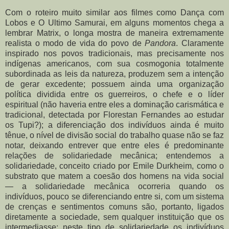
Com o roteiro muito similar aos filmes como Dança com
Lobos e O Ultimo Samurai, em alguns momentos chega a
lembrar Matrix, o longa mostra de maneira extremamente
realista o modo de vida do povo de
Pandora
. Claramente
inspirado nos povos tradicionais, mas precisamente nos
indígenas americanos, com sua cosmogonia totalmente
subordinada as leis da natureza, produzem sem a intenção
de gerar excedente; possuem ainda uma organização
política dividida entre os guerreiros, o chefe e o líder
espiritual (não haveria entre eles a dominação carismática e
tradicional, detectada por Florestan Fernandes ao estudar
os Tupi?); a diferenciação dos indivíduos ainda é muito
tênue, o nível de divisão social do trabalho quase não se faz
notar, deixando entrever que entre eles é predominante
relações de solidariedade mecânica; entendemos a
solidariedade, conceito criado por Emile Durkheim, como o
substrato que matem a coesão dos homens na vida social
— a solidariedade mecânica ocorreria quando os
indivíduos, pouco se diferenciando entre si, com um sistema
de crenças e sentimentos comuns são, portanto, ligados
diretamente a sociedade, sem qualquer instituição que os
intermediasse; neste tipo de solidariedade os indivíduos