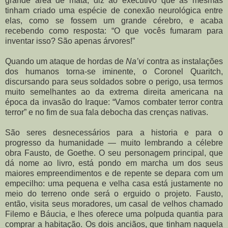
grande área de mata, diz ao executivo que as mesmas
tinham criado uma espécie de conexão neurológica entre
elas, como se fossem um grande cérebro, e acaba
recebendo como resposta: “O que vocês fumaram para
inventar isso? São apenas árvores!”
Quando um ataque de hordas de
Na’vi
contra as instalações
dos humanos torna-se iminente, o Coronel Quaritch,
discursando para seus soldados sobre o perigo, usa termos
muito semelhantes ao da extrema direita americana na
época da invasão do Iraque: “Vamos combater terror contra
terror” e no fim de sua fala debocha das crenças nativas.
São seres desnecessários para a historia e para o
progresso da humanidade — muito lembrando a célebre
obra Fausto, de Goethe. O seu personagem principal, que
dá nome ao livro, está pondo em marcha um dos seus
maiores empreendimentos e de repente se depara com um
empecilho: uma pequena e velha casa está justamente no
meio do terreno onde será o erguido o projeto. Fausto,
então, visita seus moradores, um casal de velhos chamado
Filemo e Báucia, e lhes oferece uma polpuda quantia para
comprar a habitação. Os dois anciãos, que tinham naquela