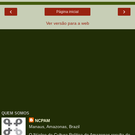
‹
›
Página inicial
Ver versão para a web
QUEM SOMOS
NCPAM
Manaus, Amazonas, Brazil
O Núcleo de Cultura Política do Amazonas resulta do