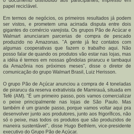
o documento distribuído aos participantes, impresso em
papel reciclável.
Em termos de negócios, os primeiros resultados já podem
ser vistos, e prometem uma acirrada disputa entre dois
gigantes do comércio varejista. Os grupos Pão de Acúcar e
Walmart anunciaram parcerias de compra de pescado
produzido no Amazonas. "A gente já fez contatos com
algumas cooperativas que fazem o trabalho aqui. Não
posso falar de quando os produtos vão estar nas lojas, mas
a idéia é termos em nossas gôndolas pirarucu e tambaqui
da Amazônia nos próximos meses", disse o diretor de
comunicação do grupo Walmart Brasil, Luiz Herisson.
O grupo Pão de Açúcar anunciou a compra de 4 toneladas
de pirarucu da reserva extrativista de Mamirauá, situada em
Tefé (AM). "É um primeiro passo, pois vamos comercializar
o peixe principalmente nas lojas de São Paulo. Mas
também é um grande passo, porque vamos voltar aqui pra
desenvolver junto aos produtores, junto aos frigoríficos, não
só o peixe, mas todos os produtos que são produzidos de
maneira sustentável", disse Hugo Bethlem, vice-presidente
executivo do Grupo Pão de Açúcar.