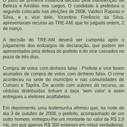
O juízo de primeira instância decidiu pela manutenção de
Beleza e Arnóbio nos cargos. O candidato à prefeitura e
segundo colocado nas eleições de 2008, Valdeci Raposo e
Silva, e o vice dele, Vicentino Florêncio da Silva,
apresentaram recurso ao TRE-AM, que foi julgado ontem, 2
de março.
A decisão do TRE-AM deverá ser cumprida após o
julgamento dos embargos de declaração, que podem ser
apresentados pela defesa do prefeito e do vice cassados no
prazo de três dias.
Compra de votos com dinheiro falso - Prefeito e vice foram
acusados de compra de votos com dinheiro falso. O crime
aconteceu na sede do município e nas comunidades de
Cumaru e Tapiíra. De acordo com autores do recurso, as
cédulas distribuidas tinham a tarja 'sem valor' e eram
entregues a eleitores analfabetos.
Em depoimento, uma testemunha afirmou que, na noite do
dia 3 de outubro de 2008, o prefeito, acompanhado de um
outro homem, entregou-lhe um montante no valor de R$ 2,8
mil, em que apenas R$ 200 estariam em notas verdadeiras.