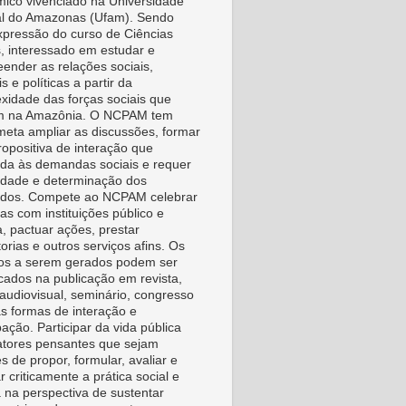
ico vivenciado na Universidade
l do Amazonas (Ufam). Sendo
pressão do curso de Ciências
s, interessado em estudar e
ender as relações sociais,
is e políticas a partir da
xidade das forças sociais que
m na Amazônia. O NCPAM tem
eta ampliar as discussões, formar
ropositiva de interação que
da às demandas sociais e requer
vidade e determinação dos
idos. Compete ao NCPAM celebrar
as com instituições público e
a, pactuar ações, prestar
orias e outros serviços afins. Os
os a serem gerados podem ser
icados na publicação em revista,
, audiovisual, seminário, congresso
as formas de interação e
pação. Participar da vida pública
tores pensantes que sejam
s de propor, formular, avaliar e
r criticamente a prática social e
a na perspectiva de sustentar