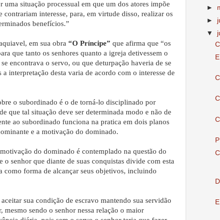
por uma situação processual em que um dos atores impõe
►
ontrariam interesse, para, em virtude disso, realizar os
►
erminados benefícios.”
▼
j
aquiavel, em sua obra
“O Príncipe”
que afirma que “os
C
 para que tanto os senhores quanto a igreja detivessem o
E
se encontrava o servo, ou que deturpação haveria de se
is a interpretação desta varia de acordo com o interesse de
C
C
obre o subordinado é o de torná-lo disciplinado por
de que tal situação deve ser determinada modo e não de
C
ente ao subordinado funciona na pratica em dois planos
 dominante e a motivação do dominado.
P
a motivação do dominado é contemplado na questão do
C
 o senhor que diante de suas conquistas divide com esta
a como forma de alcançar seus objetivos, incluindo
D
 aceitar sua condição de escravo mantendo sua servidão
E
or, mesmo sendo o senhor nessa relação o maior