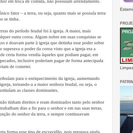
nhor em troca de comida, não possuíam arrendamento.
Estamo
ico fator – a terra, ou seja, quanto mais se possuía terra
s se tinha.
PROJE
rras do período feudal foi à igreja. A maior, mais
lquer outra coroa. Algum nobre em suas conquistas se
gos e doavam parte à igreja que detinha esse poder sobre
o superava o poder da coroa visto que a igreja era a
 de certa forma vendia àqueles que podiam pagar, em
 pecados, inclusive poderiam pagar de forma antecipada
riam de cometer.
Limpeza
tribuíam para o enriquecimento da igreja, aumentando
PATRI
igreja, tornando-a a maior senhora feudal, ou seja, o
nstituíam as classes dominantes.
 não tinham direitos e eram dominados tanto pelo senhor
rabalham dias a fio para o senhor e em nas suas terras,
unção do senhor da terra, e sempre continuavam
erta forma esse tipo de escravidão, pois prestava ajuda