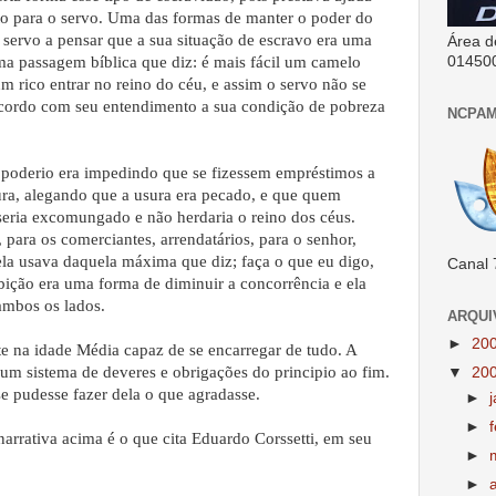
nto para o servo. Uma das formas de manter o poder do
 servo a pensar que a sua situação de escravo era uma
Área d
ma passagem bíblica que diz: é mais fácil um camelo
01450
m rico entrar no reino do céu, e assim o servo não se
 acordo com seu entendimento a sua condição de pobreza
NCPAM
u poderio era impedindo que se fizessem empréstimos a
usura, alegando que a usura era pecado, e que quem
 seria excomungado e não herdaria o reino dos céus.
 para os comerciantes, arrendatários, para o senhor,
, ela usava daquela máxima que diz; faça o que eu digo,
Canal 
bição era uma forma de diminuir a concorrência e ela
ambos os lados.
ARQUI
►
20
e na idade Média capaz de se encarregar de tudo. A
um sistema de deveres e obrigações do principio ao fim.
▼
20
se pudesse fazer dela o que agradasse.
►
►
narrativa acima é o que cita Eduardo Corssetti, em seu
►
►