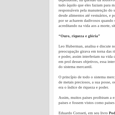
dependente, na questão da sobreviv
tudo àquilo que eles faziam para m
responsáveis pela manutenção do 
desde alimentos até vestuários, e p
por se acharem dadivosos quando s
acreditando na vida aos a morte, s
“Ouro, riqueza e glória”
Leo Huberman, analisa e discute n
preocupação girava em torna das 
e poder, assim interferiam na vida
em prol desses objetivos, essa int
do sistema mercantil.
O princípio de todo o sistema merc
de metais preciosos, a sua posse, o
era o índice de riqueza e poder.
Assim, muitos paises proibiram a 
paises e fossem vistos como paises
Eduardo Corsseti, em seu livro
Pod