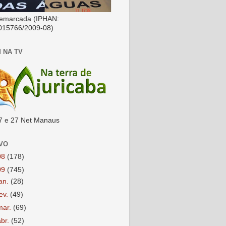
emarcada (IPHAN:
015766/2009-08)
 NA TV
7 e 27 Net Manaus
VO
08
(178)
09
(745)
jan.
(28)
fev.
(49)
mar.
(69)
abr.
(52)