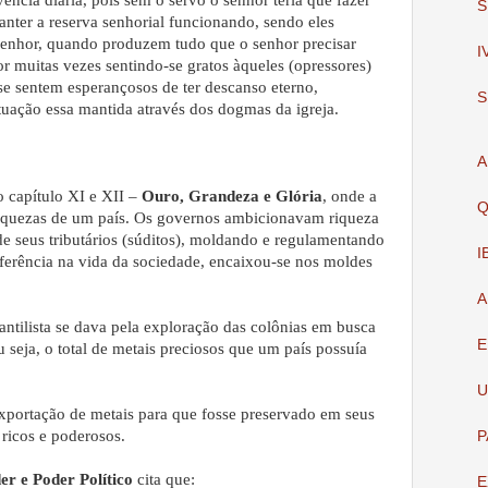
ência diária, pois sem o servo o senhor teria que fazer
S
anter a reserva senhorial funcionando, sendo eles
senhor, quando produzem tudo que o senhor precisar
I
or muitas vezes sentindo-se gratos àqueles (opressores)
e sentem esperançosos de ter descanso eterno,
S
ituação essa mantida através dos dogmas da igreja.
A
o capítulo XI e XII –
Ouro, Grandeza e Glória
, onde a
Q
riquezas de um país. Os governos ambicionavam riqueza
 de seus tributários (súditos), moldando e regulamentando
I
erferência na vida da sociedade, encaixou-se nos moldes
A
antilista se dava pela exploração das colônias em busca
E
u seja, o total de metais preciosos que um país possuía
U
exportação de metais para que fosse preservado em seus
 ricos e poderosos.
P
er e Poder Político
cita que:
E