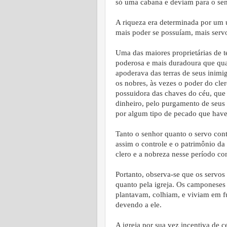
só uma cabana e deviam para o se
A riqueza era determinada por um ún
mais poder se possuíam, mais servo
Uma das maiores proprietárias de te
poderosa e mais duradoura que qua
apoderava das terras de seus inimi
os nobres, às vezes o poder do cler
possuidora das chaves do céu, que
dinheiro, pelo purgamento de seus
por algum tipo de pecado que have
Tanto o senhor quanto o servo con
assim o controle e o patrimônio da 
clero e a nobreza nesse período co
Portanto, observa-se que os servos
quanto pela igreja. Os camponeses t
plantavam, colhiam, e viviam em f
devendo a ele.
A igreja por sua vez incentiva de c