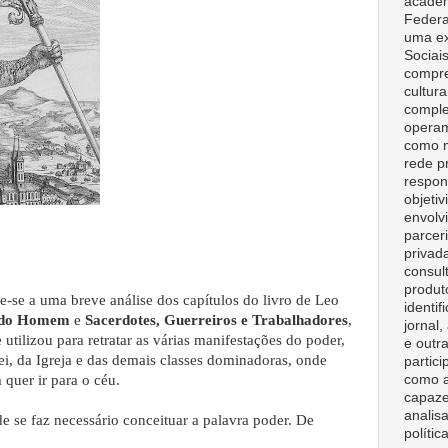
acadêm
Federa
uma ex
Sociai
compre
cultura
comple
opera
como m
rede p
respon
objeti
envolv
parceri
privad
consult
produt
e-se a uma breve análise dos capítulos do livro de Leo
identif
a do Homem
e
Sacerdotes, Guerreiros e Trabalhadores
,
jornal
 utilizou para retratar as várias manifestações do poder,
e outr
Rei, da Igreja e das demais classes dominadoras, onde
partici
como a
uer ir para o céu.
capaze
analisa
e se faz necessário conceituar a palavra poder. De
polític