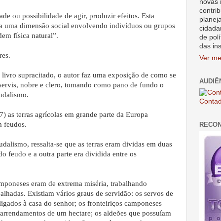
novas 
contrib
de ou possibilidade de agir, produzir efeitos. Esta
planej
o a uma dimensão social envolvendo indivíduos ou grupos
cidada
m física natural”.
de polí
das in
res.
Ver me
 livro supracitado, o autor faz uma exposição de como se
AUDIÊ
 servis, nobre e clero, tomando como pano de fundo o
udalismo.
Contad
s terras agrícolas em grande parte da Europa
m feudos.
RECO
udalismo, ressalta-se que as terras eram dividas em duas
o feudo e a outra parte era dividida entre os
mponeses eram de extrema miséria, trabalhando
alhadas. Existiam vários graus de servidão: os servos de
gados à casa do senhor; os fronteiriços camponeses
rrendamentos de um hectare; os aldeões que possuíam