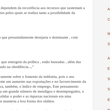
 dependem da recorrência aos recursos que sustentam a
A
os pelos quais se realiza tanto a possibilidade da
C
M
 que presumidamente desejaria o dominante , com
S
A
que emergem da política , estão baseadas , além das
tudo na obediência...,”
E
vamente sobre o fomento da indústria, pois o seu
S
ente um aumento nas exportações e no favorecimento da
va, também, o índice de emprego. Este pensamento
S
ia um grande número de mendigos e desempregados, o
olidar o poder e as riquezas nacionais era uma
E
e manteria a boa forma dos súditos.