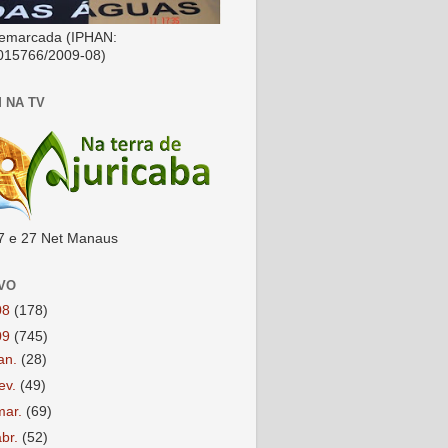
emarcada (IPHAN:
015766/2009-08)
 NA TV
7 e 27 Net Manaus
VO
08
(178)
09
(745)
jan.
(28)
fev.
(49)
mar.
(69)
abr.
(52)