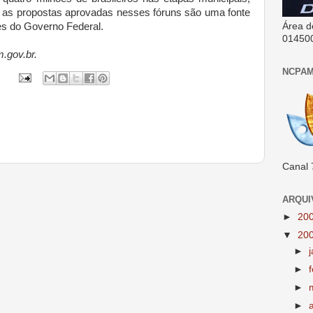
e, as propostas aprovadas nesses fóruns são uma fonte
es do Governo Federal.
Área d
01450
.gov.br.
NCPAM
Canal 
ARQUI
►
20
▼
20
►
►
►
►