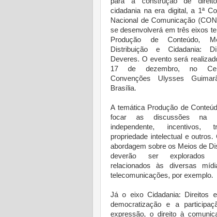
para a construção de direi
cidadania na era digital, a 1ª Co
Nacional de Comunicação (C
se desenvolverá em três eixos te
Produção de Conteúdo, M
Distribuição e Cidadania: Di
Deveres. O evento será realizad
17 de dezembro, no Cen
Convenções Ulysses Guimar
Brasília.
A temática Produção de Conteú
focar as discussões na p
independente, incentivos, tri
propriedade intelectual e outros.
abordagem sobre os Meios de Dis
deverão ser explorados a
relacionados às diversas míd
telecomunicações, por exemplo.
Já o eixo Cidadania: Direitos
democratização e a participa
expressão, o direito à comunic