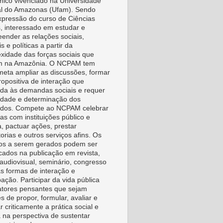
ico vivenciado na Universidade
l do Amazonas (Ufam). Sendo
pressão do curso de Ciências
s, interessado em estudar e
ender as relações sociais,
is e políticas a partir da
xidade das forças sociais que
m na Amazônia. O NCPAM tem
eta ampliar as discussões, formar
ropositiva de interação que
da às demandas sociais e requer
vidade e determinação dos
idos. Compete ao NCPAM celebrar
as com instituições público e
a, pactuar ações, prestar
orias e outros serviços afins. Os
os a serem gerados podem ser
icados na publicação em revista,
, audiovisual, seminário, congresso
as formas de interação e
pação. Participar da vida pública
tores pensantes que sejam
s de propor, formular, avaliar e
r criticamente a prática social e
a na perspectiva de sustentar