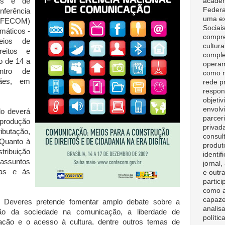
acadêm
tos e de
Federa
nferência
uma ex
ONFECOM)
Sociai
máticos -
compre
eios de
cultura
reitos e
comple
o de 14 a
opera
tro de
como m
ães, em
rede p
respon
objeti
envolv
do deverá
parceri
rodução
privad
butação,
consult
 Quanto à
produt
tribuição
identif
ssuntos
jornal
ias e às
e outr
partici
como a
capaze
 e Deveres pretende fomentar amplo debate sobre a
analisa
ção da sociedade na comunicação, a liberdade de
polític
ação e o acesso à cultura, dentre outros temas de