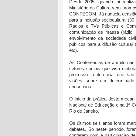
Desde 2005, quando foi realiz
Ministério da Cultura vem prom
CONFECOM. Já naquela ocasião, 
para a inclusão sociocultural (30 
Rádios e TVs Públicas e Comu
comunicação de massa (rádio, t
envolvimento da sociedade civi
públicos para a difusão cultural 
etc).
As Conferências de âmbito naci
setores sociais que visa elabor
processo conferencial que são 
visões sobre um determinado
consensos.
O início da prática deste mecan
Nacional de Educação e na 1ª Co
Rio de Janeiro.
Os últimos seis anos foram marc
debates. Só neste período, fora
contaram com a participação de 