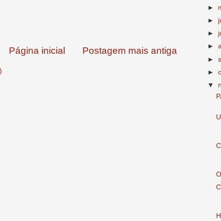
►
►
►
j
►
Página inicial
Postagem mais antiga
►
)
►
▼
P
U
C
O
C
H