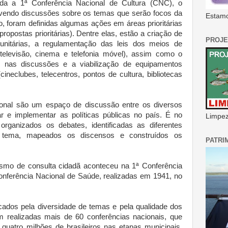
ada a 1ª Conferência Nacional de Cultura (CNC), o
ovendo discussões sobre os temas que serão focos da
Estamo
foram definidas algumas ações em áreas prioritárias
propostas prioritárias). Dentre elas, estão a criação de
PROJE
nitárias, a regulamentação das leis dos meios de
elevisão, cinema e telefonia móvel), assim como o
l nas discussões e a viabilização de equipamentos
(cineclubes, telecentros, pontos de cultura, bibliotecas
onal são um espaço de discussão entre os diversos
ar e implementar as políticas públicas no país. É no
Limpeza
organizados os debates, identificadas as diferentes
 tema, mapeados os discensos e construídos os
PATRI
ismo de consulta cidadã aconteceu na 1ª Conferência
nferência Nacional de Saúde, realizadas em 1941, no
ados pela diversidade de temas e pela qualidade dos
m realizadas mais de 60 conferências nacionais, que
quatro milhões de brasileiros nas etapas municipais,