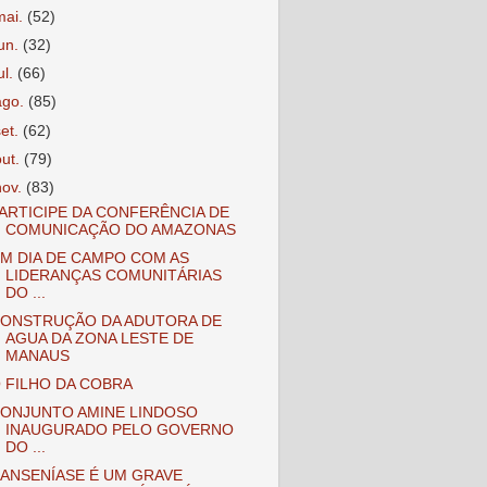
mai.
(52)
jun.
(32)
ul.
(66)
ago.
(85)
set.
(62)
out.
(79)
nov.
(83)
ARTICIPE DA CONFERÊNCIA DE
COMUNICAÇÃO DO AMAZONAS
M DIA DE CAMPO COM AS
LIDERANÇAS COMUNITÁRIAS
DO ...
ONSTRUÇÃO DA ADUTORA DE
AGUA DA ZONA LESTE DE
MANAUS
 FILHO DA COBRA
ONJUNTO AMINE LINDOSO
INAUGURADO PELO GOVERNO
DO ...
ANSENÍASE É UM GRAVE