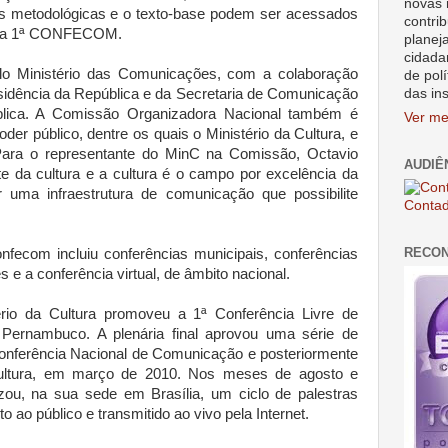
novas 
ões metodológicas e o texto-base podem ser acessados
contrib
ra a 1ª CONFECOM.
planej
cidada
elo Ministério das Comunicações, com a colaboração
de polí
das in
esidência da República e da Secretaria de Comunicação
blica. A Comissão Organizadora Nacional também é
Ver me
er público, dentre os quais o Ministério da Cultura, e
. Para o representante do MinC na Comissão, Octavio
AUDIÊ
te da cultura e a cultura é o campo por excelência da
r uma infraestrutura de comunicação que possibilite
Contad
RECO
nfecom incluiu conferências municipais, conferências
es e a conferência virtual, de âmbito nacional.
ério da Cultura promoveu a 1ª Conferência Livre de
Pernambuco. A plenária final aprovou uma série de
onferência Nacional de Comunicação e posteriormente
Cultura, em março de 2010. Nos meses de agosto e
ou, na sua sede em Brasília, um ciclo de palestras
ao público e transmitido ao vivo pela Internet.