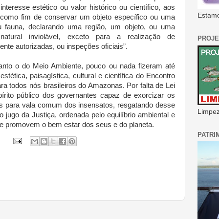
nteresse estético ou valor histórico ou científico, aos
Estamo
, como fim de conservar um objeto específico ou uma
u fauna, declarando uma região, um objeto, ou uma
atural inviolável, exceto para a realização de
PROJE
ente autorizadas, ou inspeções oficiais”.
anto o do Meio Ambiente, pouco ou nada fizeram até
estética, paisagística, cultural e científica do Encontro
ra todos nós brasileiros do Amazonas. Por falta de Lei
írito público dos governantes capaz de exorcizar os
stas para vala comum dos insensatos, resgatando desse
Limpeza
o jugo da Justiça, ordenada pelo equilíbrio ambiental e
ue promovem o bem estar dos seus e do planeta.
PATRI