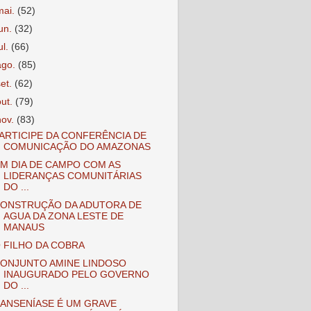
mai.
(52)
jun.
(32)
ul.
(66)
ago.
(85)
set.
(62)
out.
(79)
nov.
(83)
ARTICIPE DA CONFERÊNCIA DE
COMUNICAÇÃO DO AMAZONAS
M DIA DE CAMPO COM AS
LIDERANÇAS COMUNITÁRIAS
DO ...
ONSTRUÇÃO DA ADUTORA DE
AGUA DA ZONA LESTE DE
MANAUS
 FILHO DA COBRA
ONJUNTO AMINE LINDOSO
INAUGURADO PELO GOVERNO
DO ...
ANSENÍASE É UM GRAVE