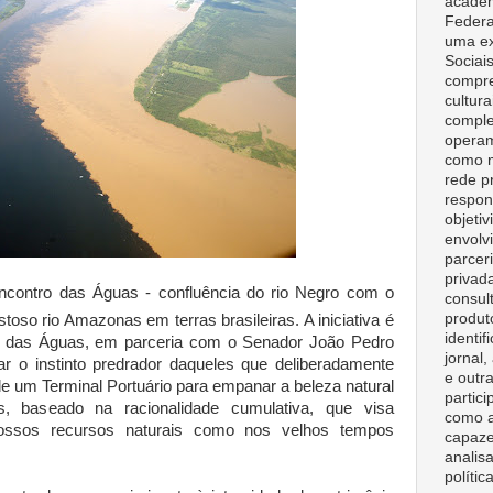
acadêm
Federa
uma ex
Sociai
compre
cultura
comple
opera
como m
rede p
respon
objeti
envolv
parceri
privad
contro das Águas - confluência do rio Negro com o
consult
produt
oso rio Amazonas em terras brasileiras. A iniciativa é
identif
 das Águas, em parceria com o Senador João Pedro
jornal
r o instinto predrador daqueles que deliberadamente
e outr
e um Terminal Portuário para empanar a beleza natural
partici
 baseado na racionalidade cumulativa, que visa
como a
ossos recursos naturais como nos velhos tempos
capaze
analisa
polític