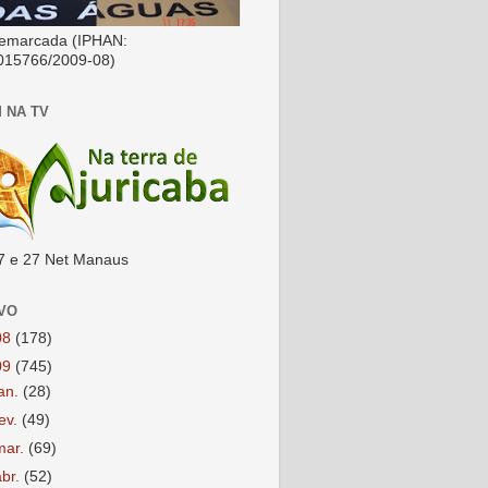
emarcada (IPHAN:
015766/2009-08)
 NA TV
7 e 27 Net Manaus
VO
08
(178)
09
(745)
jan.
(28)
fev.
(49)
mar.
(69)
abr.
(52)