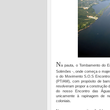
N
a pauta, o Tombamento do En
Solimões -, onde começa o majest
o do Movimento S.O.S Encontro
(PT/AM), com propósito de barra
resolveram propor a construção d
do nosso Encontro das Águas,
unicamente à rapinagem de n
coloniais.