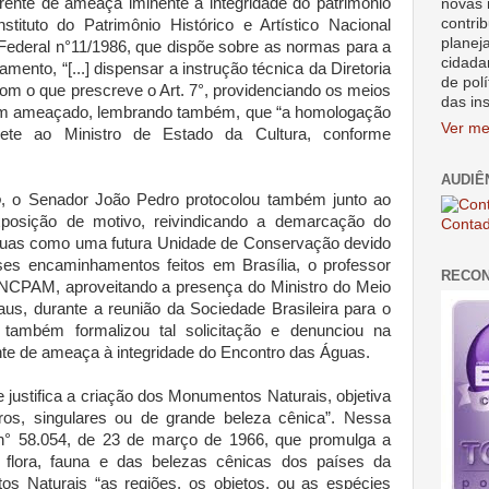
ente de ameaça iminente à integridade do patrimônio
novas 
contrib
stituto do Patrimônio Histórico e Artístico Nacional
planej
 Federal n°11/1986, que dispõe sobre as normas para a
cidada
ento, “[...] dispensar a instrução técnica da Diretoria
de polí
com o que prescreve o Art. 7°, providenciando os meios
das in
em ameaçado, lembrando também, que “a homologação
Ver me
e ao Ministro de Estado da Cultura, conforme
AUDIÊ
o
, o Senador João Pedro protocolou também junto ao
xposição de motivo, reivindicando a demarcação do
Contad
uas como uma futura Unidade de Conservação devido
sses encaminhamentos feitos em Brasília, o professor
RECO
CPAM, aproveitando a presença do Ministro do Meio
s, durante a reunião da Sociedade Brasileira para o
também formalizou tal solicitação e denunciou na
nte de ameaça à integridade do Encontro das Águas.
 justifica a criação dos Monumentos Naturais, objetiva
 raros, singulares ou de grande beleza cênica”. Nessa
n° 58.054, de 23 de março de 1966, que promulga a
flora, fauna e das belezas cênicas dos países da
s Naturais “as regiões, os objetos, ou as espécies