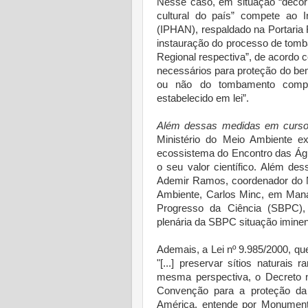
Nesse caso, em situação “decorr
cultural do país” compete ao In
(IPHAN), respaldado na Portaria
instauração do processo de tombam
Regional respectiva”, de acordo 
necessários para proteção do b
ou não do tombamento compet
estabelecido em lei”.
Além dessas medidas em curs
Ministério do Meio Ambiente e
ecossistema do Encontro das Ág
o seu valor científico. Além de
Ademir Ramos, coordenador do N
Ambiente, Carlos Minc, em Manau
Progresso da Ciência (SBPC), 
plenária da SBPC situação imine
Ademais, a Lei nº 9.985/2000, que
"[...] preservar sítios naturais
mesma perspectiva, o Decreto 
Convenção para a proteção da 
América, entende por Monumento