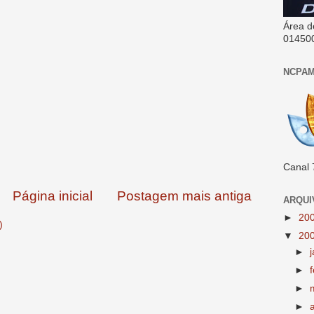
Área d
01450
NCPAM
Canal 
Página inicial
Postagem mais antiga
ARQUI
►
20
)
▼
20
►
►
►
►