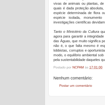
vivas de animais ou plantas, de i
quais é dada proteção absoluta
espécie determinada de flora o
espécie isolada, monumento n
investigações científicas devidam
Tanto o Ministério da Cultura
qu
agora para garantir a integridade 
das Águas, que muito significa pa
não é, o que falta mesmo é esp
lobbistas, corruptos e oportuni
modo, o equilíbrio ambiental sob 
pela sustentabilidade daqueles q
Postado por
NCPAM
às
17:01:00
Nenhum comentário:
Postar um comentário