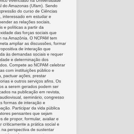
ico vivenciado na Universidade
l do Amazonas (Ufam). Sendo
pressão do curso de Ciências
s, interessado em estudar e
ender as relações sociais,
is e políticas a partir da
xidade das forças sociais que
m na Amazônia. O NCPAM tem
eta ampliar as discussões, formar
ropositiva de interação que
da às demandas sociais e requer
vidade e determinação dos
idos. Compete ao NCPAM celebrar
as com instituições público e
a, pactuar ações, prestar
orias e outros serviços afins. Os
os a serem gerados podem ser
icados na publicação em revista,
, audiovisual, seminário, congresso
as formas de interação e
pação. Participar da vida pública
tores pensantes que sejam
s de propor, formular, avaliar e
r criticamente a prática social e
a na perspectiva de sustentar