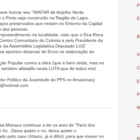
P
eve honrar seu "AVATAR de Anjinho Verde
e o Porto seja construído na Região de Lajes.
E
ços preservados que restam no Entorno da Capital
o das pessoas.
mpreendimento na localidade, visto que o Eira-Rima
B
 Centro Comunitario do Colonia e pelo Presidente da
 da Assembléia Legislativa,Deputado LUIZ
ve apontou dezenas de Erros na elaboração do
V
ação Popular contra a obra (que é bem vinda, mas no
C
ou também alistadfo nesta LUTA que de todos nós!
or Politico da Juventude do PPS no Amazonas)
E
r@hotmail.com
P
M
sa Manaus continuar a ter os ares de "Paris dos
C
 foi...Deixa quieto o rio, deixa quieto o
do pelo caos Urbano, já é difícil, para que mexer no
B