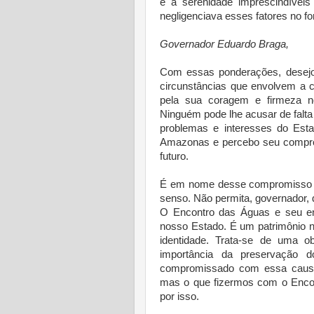
e a serenidade imprescindívei
negligenciava esses fatores no for
Governador Eduardo Braga,
Com essas ponderações, desejo
circunstâncias que envolvem a 
pela sua coragem e firmeza no
Ninguém pode lhe acusar de falta 
problemas e interesses do Est
Amazonas e percebo seu compro
futuro.
É em nome desse compromisso co
senso. Não permita, governador, 
O Encontro das Águas e seu en
nosso Estado. É um patrimônio n
identidade. Trata-se de uma o
importância da preservação 
compromissado com essa causa.
mas o que fizermos com o Encon
por isso.