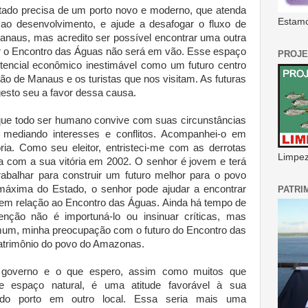
tado precisa de um porto novo e moderno, que atenda
Estamo
 ao desenvolvimento, e ajude a desafogar o fluxo de
anaus, mas acredito ser possível encontrar uma outra
ar o Encontro das Águas não será em vão. Esse espaço
PROJE
otencial econômico inestimável como um futuro centro
ação de Manaus e os turistas que nos visitam. As futuras
esto seu a favor dessa causa.
que todo ser humano convive com suas circunstâncias
mediando interesses e conflitos. Acompanhei-o em
ia. Como seu eleitor, entristeci-me com as derrotas
Limpeza
a com a sua vitória em 2002. O senhor é jovem e terá
rabalhar para construir um futuro melhor para o povo
áxima do Estado, o senhor pode ajudar a encontrar
PATRI
em relação ao Encontro das Águas. Ainda há tempo de
enção não é importuná-lo ou insinuar críticas, mas
um, minha preocupação com o futuro do Encontro das
atrimônio do povo do Amazonas.
 governo e o que espero, assim como muitos que
 espaço natural, é uma atitude favorável à sua
do porto em outro local. Essa seria mais uma