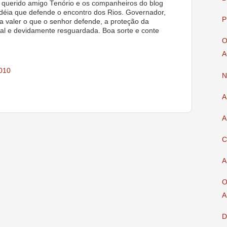
 querido amigo Tenório e os companheiros do blog
déia que defende o encontro dos Rios. Governador,
P
a valer o que o senhor defende, a proteção da
l e devidamente resguardada. Boa sorte e conte
O
A
2010
N
A
A
C
A
O
A
D