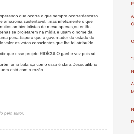
P
sperando que ocorra o que sempre ocorre:descaso.
A
 e amazonia sustentavel...mas infelizmente o que
O
uitos ambientalistas de mesa apenas,ou então
penas se projetarem na mídia e usam o nome da
é uma pena.Espero que o governador do estado de
O
o valer os votos conscientes que lhe foi atribuído
tir que esse projeto RIDÍCULO ganhe voz pois só
"
porém uma balança como essa é clara:Desequilíbrio
 quem está com a razão.
N
A
M
N
o pelo autor.
R