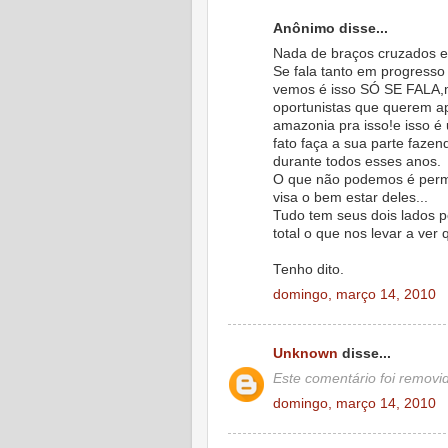
Anônimo disse...
Nada de braços cruzados e
Se fala tanto em progresso
vemos é isso SÓ SE FALA,m
oportunistas que querem a
amazonia pra isso!e isso 
fato faça a sua parte fazend
durante todos esses anos.
O que não podemos é permi
visa o bem estar deles...
Tudo tem seus dois lados 
total o que nos levar a ver
Tenho dito.
domingo, março 14, 2010
Unknown
disse...
Este comentário foi removid
domingo, março 14, 2010