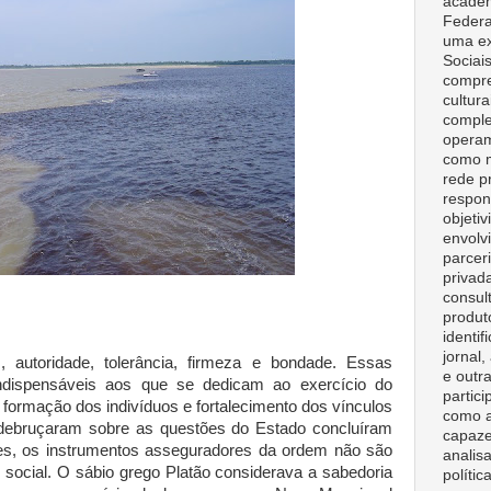
acadêm
Federa
uma ex
Sociai
compre
cultura
comple
opera
como m
rede p
respon
objeti
envolv
parceri
privad
consult
produt
identif
jornal
 autoridade, tolerância, firmeza e bondade. Essas
e outr
indispensáveis aos que se dedicam ao exercício do
partici
formação dos indivíduos e fortalecimento dos vínculos
como a
debruçaram sobre as questões do Estado concluíram
capaze
res, os instrumentos asseguradores da ordem não são
analisa
 social. O sábio grego Platão considerava a sabedoria
polític