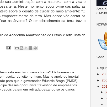
e sua administração com a natureza, com a vida e
nossa terra. Neste momento, socorro-me das palavras
Área d
teiro sobre o desafio de cuidar do meio ambiente: “O
01450
 empobrecimento da terra. Mas aonde vão cantar os
ificar as árvores? O empobrecimento da terra traz o
NCPAM
mbro da Academia Amazonense de Letras e articulista de
Canal 
ARQUI
mbém está envolvido nessa trama? Os homens de
►
20
 aceitar de jeito nenhum. Mas, o apelo do imortal
►
20
dade para que o governador Eduardo Braga (PMDB)
golpe desses oportunista travestido de empresários
▼
20
depois batem em retirada deixando só os danos
►
►
▼