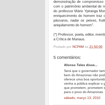
demonstração de compromisso d
com o patrimônio ambiental de 
do professor Mário Ypiranga Mon
enriquecimento do homem traz o
pássaros, nadar os peixes, frut
aniquilamento do homem”.
(*) Professor, poeta, editor, me
a Crítica de Manaus.
Postado por
NCPAM
às
21:50:00
5 comentários:
Afonso Teles disse...
Será que o governador ta
bem do Amazonas não podem
oferece uma boa oportuni
venha a pública explicar o 
que prometem, prometem e 
para o povo do Amazonas.
sábado, março 13, 2010