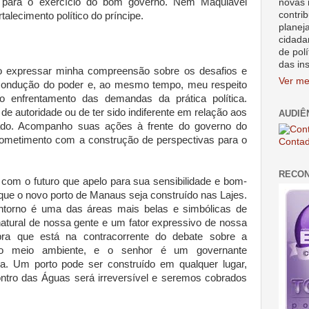
s para o exercício do bom governo. Nem Maquiavel
novas 
contrib
talecimento político do príncipe.
planej
cidada
de polí
das in
 expressar minha compreensão sobre os desafios e
Ver me
condução do poder e, ao mesmo tempo, meu respeito
 enfrentamento das demandas da prática política.
de autoridade ou de ter sido indiferente em relação aos
AUDIÊ
ado. Acompanho suas ações à frente do governo do
metimento com a construção de perspectivas para o
Contad
RECO
m o futuro que apelo para sua sensibilidade e bom-
que o novo porto de Manaus seja construído nas Lajes.
torno é uma das áreas mais belas e simbólicas de
atural de nossa gente e um fator expressivo de nossa
bra que está na contracorrente do debate sobre a
do meio ambiente, e o senhor é um governante
 Um porto pode ser construído em qualquer lugar,
tro das Águas será irreversível e seremos cobrados