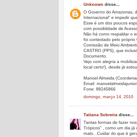
Unknown
disse...
O Governo do Amazonas, d
Internacional" e impedir qu
Esse é um dos poucos espa
com possiblidade de Acess
Não há como respaldar o e
foi contestado pelo próprio
Comissão de Meio Ambiente
CASTRO (PPS), que inclusi
Documento.
Vejo com alegria a mobiliz
local certo!), desde já est
Manoel Almeida (Coordenad
Email: manoelalmeidajunio
Fone: 88245866
domingo, março 14, 2010
Tatiana Sobreira
disse...
Tantas formas de fazer nos
Trópicos" , como um dia já o
mato...Cuidar do que é gera