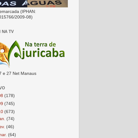
emarcada (IPHAN:
015766/2009-08)
 NA TV
7 e 27 Net Manaus
VO
08
(178)
09
(745)
10
(673)
jan.
(74)
fev.
(46)
mar.
(64)