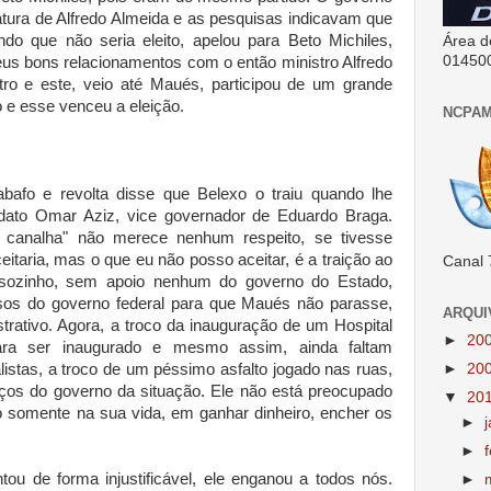
atura de Alfredo Almeida e as pesquisas indicavam que
endo que não seria eleito, apelou para Beto Michiles,
Área d
01450
eus bons relacionamentos com o então ministro Alfredo
ro e este, veio até Maués, participou de um grande
 e esse venceu a eleição.
NCPAM
afo e revolta disse que Belexo o traiu quando lhe
dato Omar Aziz, vice governador de Eduardo Braga.
se canalha" não merece nenhum respeito, se tivesse
itaria, mas o que eu não posso aceitar, é a traição ao
Canal 
sozinho, sem apoio nenhum do governo do Estado,
os do governo federal para que Maués não parasse,
ARQUI
trativo. Agora, a troco da inauguração de um Hospital
►
20
ara ser inaugurado e mesmo assim, ainda faltam
►
20
istas, a troco de um péssimo asfalto jogado nas ruas,
raços do governo da situação. Ele não está preocupado
▼
20
 somente na sua vida, em ganhar dinheiro, encher os
►
►
ou de forma injustificável, ele enganou a todos nós.
►