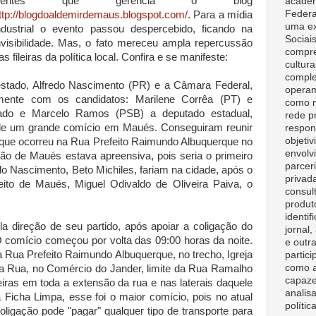
Bentes que gerencia o blog
acadêm
Federa
ttp://blogdoaldemirdemaus.blogspot.com/
. Para a mídia
uma ex
ndustrial o evento passou despercebido, ficando na
Sociai
nvisibilidade. Mas, o fato mereceu ampla repercussão
compre
as fileiras da política local. Confira e se manifeste:
cultura
comple
stado, Alfredo Nascimento (PR) e a Câmara Federal,
opera
amente com os candidatos: Marilene Corrêa (PT) e
como m
nado e Marcelo Ramos (PSB) a deputado estadual,
rede p
e de um grande comício em Maués. Conseguiram reunir
respon
objeti
que ocorreu na Rua Prefeito Raimundo Albuquerque no
envolv
ção de Maués estava apreensiva, pois seria o primeiro
parceri
do Nascimento, Beto Michiles, fariam na cidade, após o
privad
eito de Maués, Miguel Odivaldo de Oliveira Paiva, o
consult
produt
identif
ela direção de seu partido, após apoiar a coligação do
jornal
comício começou por volta das 09:00 horas da noite.
e outr
 Rua Prefeito Raimundo Albuquerque, no trecho, Igreja
partici
como a
da Rua, no Comércio do Jander, limite da Rua Ramalho
capaze
ras em toda a extensão da rua e nas laterais daquele
analisa
 Ficha Limpa, esse foi o maior comício, pois no atual
polític
ligação pode "pagar" qualquer tipo de transporte para