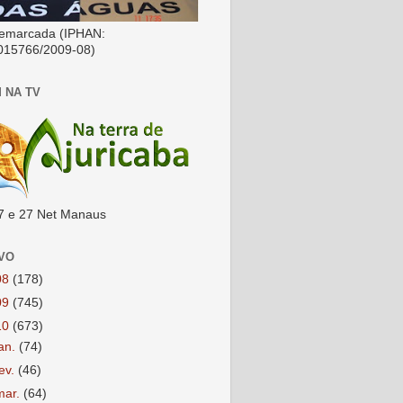
emarcada (IPHAN:
015766/2009-08)
 NA TV
7 e 27 Net Manaus
VO
08
(178)
09
(745)
10
(673)
jan.
(74)
fev.
(46)
mar.
(64)