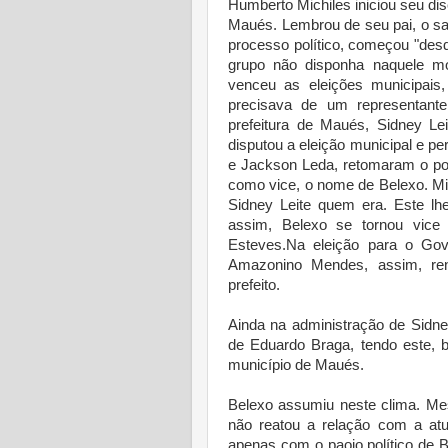
Humberto Michiles iniciou seu disc
Maués. Lembrou de seu pai, o sa
processo político, começou "des
grupo não disponha naquele m
venceu as eleições municipai
precisava de um representante
prefeitura de Maués, Sidney Le
disputou a eleição municipal e p
e Jackson Leda, retomaram o po
como vice, o nome de Belexo. Mi
Sidney Leite quem era. Este l
assim, Belexo se tornou vice
Esteves.Na eleição para o Gove
Amazonino Mendes, assim, ren
prefeito.
Ainda na administração de Sidne
de Eduardo Braga, tendo este, 
município de Maués.
Belexo assumiu neste clima. M
não reatou a relação com a atu
apenas com o paoio político de 