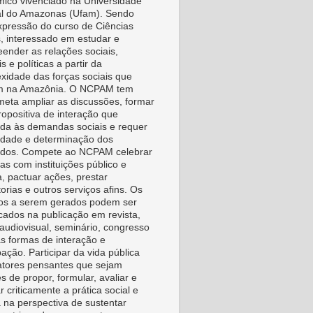
ico vivenciado na Universidade
l do Amazonas (Ufam). Sendo
pressão do curso de Ciências
s, interessado em estudar e
ender as relações sociais,
is e políticas a partir da
xidade das forças sociais que
m na Amazônia. O NCPAM tem
eta ampliar as discussões, formar
ropositiva de interação que
da às demandas sociais e requer
vidade e determinação dos
idos. Compete ao NCPAM celebrar
as com instituições público e
a, pactuar ações, prestar
orias e outros serviços afins. Os
os a serem gerados podem ser
icados na publicação em revista,
, audiovisual, seminário, congresso
as formas de interação e
pação. Participar da vida pública
tores pensantes que sejam
s de propor, formular, avaliar e
r criticamente a prática social e
a na perspectiva de sustentar