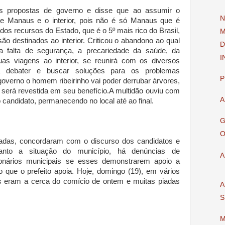
as propostas de governo e disse que ao assumir o
N
tre Manaus e o interior, pois não é só Manaus que é
s recursos do Estado, que é o 5º mais rico do Brasil,
M
 destinados ao interior. Criticou o abandono ao qual
D
u a falta de segurança, a precariedade da saúde, da
I
s viagens ao interior, se reunirá com os diversos
 debater e buscar soluções para os problemas
P
overno o homem ribeirinho vai poder derrubar árvores,
, será revestida em seu benefício.A multidão ouviu com
A
candidato, permanecendo no local até ao final.
G
O
tadas, concordaram com o discurso dos candidatos e
nto a situação do município, há denúncias de
A
onários municipais se esses demonstrarem apoio a
o que o prefeito apoia. Hoje, domingo (19), em vários
s eram a cerca do comício de ontem e muitas piadas
A
S
M