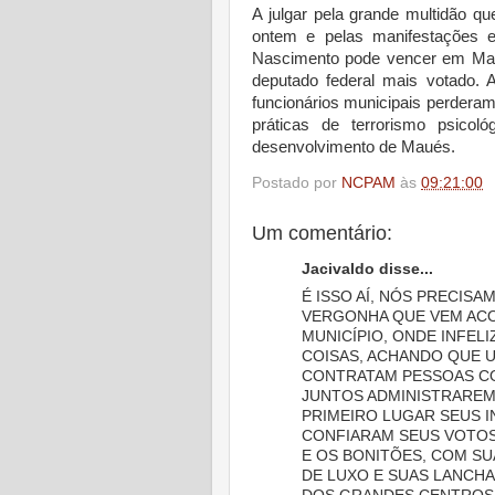
A julgar pela grande multidão 
ontem e pelas manifestações 
Nascimento pode vencer em Maué
deputado federal mais votado. 
funcionários municipais perdera
práticas de terrorismo psico
desenvolvimento de Maués.
Postado por
NCPAM
às
09:21:00
Um comentário:
Jacivaldo disse...
É ISSO AÍ, NÓS PRECIS
VERGONHA QUE VEM AC
MUNICÍPIO, ONDE INFEL
COISAS, ACHANDO QUE U
CONTRATAM PESSOAS CO
JUNTOS ADMINISTRAREM
PRIMEIRO LUGAR SEUS I
CONFIARAM SEUS VOTOS,
E OS BONITÕES, COM S
DE LUXO E SUAS LANCH