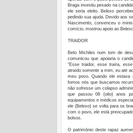
Braga investiu pesado na candid
ele seria eleito. Belexo perceb
pedindo sua ajuda. Devido aos s
Nascimento, convenceu o minist
comício, mostrou apoio ao Belexo
TRAIDOR
Beto Michiles num tom de desab
comunicou que apoiaria o candi
"Esse traidor, esse traíra, es
atraído somente a mim, eu até ace
meu povo. Quando ele estava 
fomos nós que buscamos recurs
não sofresse um colapso adminis
que passou 08 (oito) anos p
equipamentos e médicos especial
ele (Belexo) se volta para os b
com o povo, ele está preocupado
bolsos.
O patrimônio deste rapaz aument