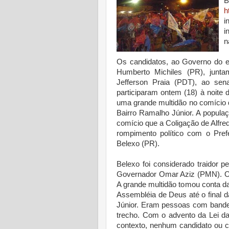
h
i
i
n
Os candidatos, ao Governo do e
Humberto Michiles (PR), junt
Jefferson Praia (PDT), ao se
participaram ontem (18) à noit
uma grande multidão no comício 
Bairro Ramalho Júnior. A popula
comício que a Coligação de Alfre
rompimento político com o Pref
Belexo (PR).
Belexo foi considerado traidor p
Governador Omar Aziz (PMN). O 
A grande multidão tomou conta da
Assembléia de Deus até o final 
Júnior. Eram pessoas com bandei
trecho. Com o advento da Lei da
contexto, nenhum candidato ou co