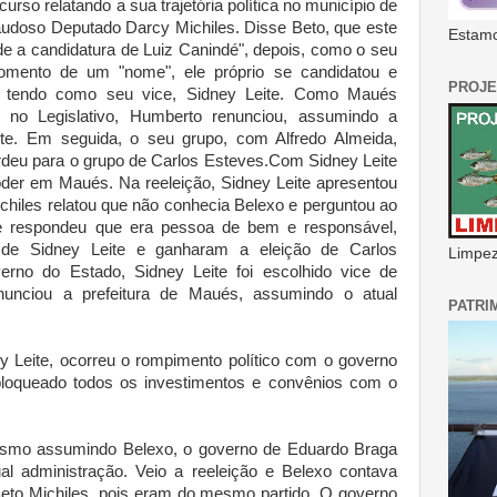
urso relatando a sua trajetória política no município de
udoso Deputado Darcy Michiles. Disse Beto, que este
Estamo
de a candidatura de Luiz Canindé", depois, como o seu
omento de um "nome", ele próprio se candidatou e
PROJE
s, tendo como seu vice, Sidney Leite. Como Maués
 no Legislativo, Humberto renunciou, assumindo a
ite. Em seguida, o seu grupo, com Alfredo Almeida,
erdeu para o grupo de Carlos Esteves.Com Sidney Leite
der em Maués. Na reeleição, Sidney Leite apresentou
chiles relatou que não conhecia Belexo e perguntou ao
he respondeu que era pessoa de bem e responsável,
 de Sidney Leite e ganharam a eleição de Carlos
Limpeza
rno do Estado, Sidney Leite foi escolhido vice de
unciou a prefeitura de Maués, assumindo o atual
PATRI
y Leite, ocorreu o rompimento político com o governo
bloqueado todos os investimentos e convênios com o
esmo assumindo Belexo, o governo de Eduardo Braga
al administração. Veio a reeleição e Belexo contava
Beto Michiles, pois eram do mesmo partido. O governo