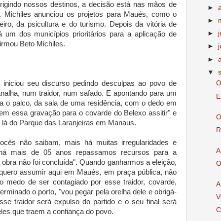
rigindo nossos destinos, a decisão está nas mãos de
►
Michiles anunciou os projetos para Maués, como o
►
iro, da psicultura e do turismo. Depois da vitória de
►
 um dos municípios prioritários para a aplicação de
irmou Beto Michiles.
►
j
►
▼
 iniciou seu discurso pedindo desculpas ao povo de
O
nalha, num traidor, num safado. E apontando para um
E
a o palco, da sala de uma residência, com o dedo em
evem essa gravação para o covarde do Belexo assitir" e
O
 lá do Parque das Laranjeiras em Manaus.
R
 vocês não saibam, mais há muitas irregularidades e
A
 há mais de 05 anos repassamos recursos para a
a obra não foi concluída". Quando ganharmos a eleição,
O
uero assumir aqui em Maués, em praça pública, não
nho medo de ser contagiado por esse traidor, covarde,
A
 terminado o porto, "vou pegar pela orelha dele e obrigá-
V
sse traidor será expulso do partido e o seu final será
C
ueles que traem a confiança do povo.