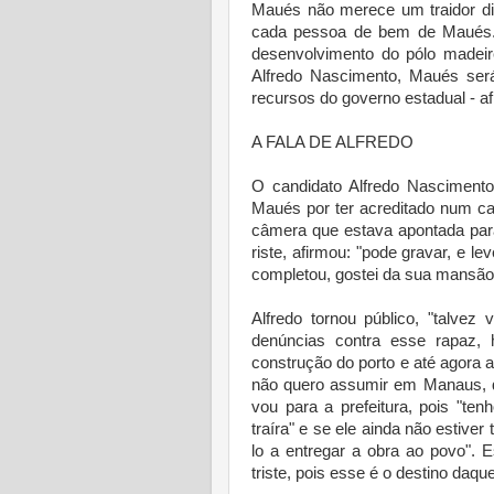
Maués não merece um traidor di
cada pessoa de bem de Maués. 
desenvolvimento do pólo madeire
Alfredo Nascimento, Maués será
recursos do governo estadual - af
A FALA DE ALFREDO
O candidato Alfredo Nascimento
Maués por ter acreditado num ca
câmera que estava apontada par
riste, afirmou: "pode gravar, e l
completou, gostei da sua mansão
Alfredo tornou público, "talvez
denúncias contra esse rapaz,
construção do porto e até agora 
não quero assumir em Manaus, q
vou para a prefeitura, pois "te
traíra" e se ele ainda não estiver
lo a entregar a obra ao povo". E
triste, pois esse é o destino daq