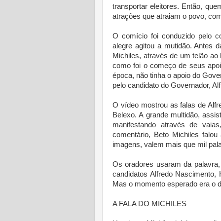
transportar eleitores. Então, qu
atrações que atraiam o povo, co
O comício foi conduzido pelo c
alegre agitou a mutidão. Antes d
Michiles, através de um telão ao
como foi o começo de seus apoio
época, não tinha o apoio do Gov
pelo candidato do Governador, Al
O vídeo mostrou as falas de Alfr
Belexo. A grande multidão, assi
manifestando através de vai
comentário, Beto Michiles fal
imagens, valem mais que mil pal
Os oradores usaram da palavra,
candidatos Alfredo Nascimento, 
Mas o momento esperado era o di
A FALA DO MICHILES