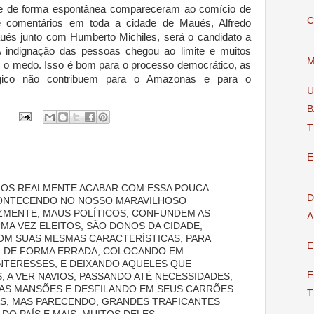
que de forma espontânea compareceram ao comício de
C
e comentários em toda a cidade de Maués, Alfredo
s junto com Humberto Michiles, será o candidato a
A indignação das pessoas chegou ao limite e muitos
M
m o medo. Isso é bom para o processo democrático, as
lógico não contribuem para o Amazonas e para o
U
B
T
E
AMOS REALMENTE ACABAR COM ESSA POUCA
D
ONTECENDO NO NOSSO MARAVILHOSO
IZMENTE, MAUS POLÍTICOS, CONFUNDEM AS
A
MA VEZ ELEITOS, SÃO DONOS DA CIDADE,
M SUAS MESMAS CARACTERÍSTICAS, PARA
E
 DE FORMA ERRADA, COLOCANDO EM
NTERESSES, E DEIXANDO AQUELES QUE
E
 A VER NAVIOS, PASSANDO ATÉ NECESSIDADES,
UAS MANSÕES E DESFILANDO EM SEUS CARRÕES
T
AS, MAS PARECENDO, GRANDES TRAFICANTES