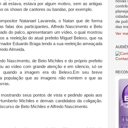
novas 
em ali estava, estava por algum motivo, sem as antigas
contrib
mo os shows de cantores ou bandas, por exemplo.
planej
cidada
ompositor Natanael Lavareda, o Natan que de forma
de polí
as falas dos participantes, Alfredo Nascimento e Beto
das in
 lado do palco, apresentaram um vídeo, o qual mostrou
Ver me
s a reeleição do atual prefeito Miguel Belexo, que na
ernador Eduardo Braga tendo a sua reeleição ameaçada
AUDIÊ
fredo Almeida.
Contad
edo Nascimento, de Beto Michiles e do próprio prefeito
stiu ao vídeo com grande atenção e em silencio, só se
RECO
as, quando a imagem era do Belexo.Em seu breve
ou a população que as imagens não mentem e que as
avras.
 mostrando seus pontos de vista e pedindo apoio aos
Humberto Michiles e demais candidatos da coligação.
scurso de Beto Michiles e Alfredo Nascimento.