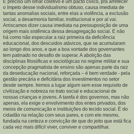
É preciso um olhar coletivo e um pacto cívico, pra arrefecer
o ímpeto desse individualismo obtuso, causa imediata de
tantas anomalias sociais, entre elas a violência, a exclusão
social, a desarmonia familiar, institucional e por aí vai.
Arriscamos dizer causa imediata na pressuposição de uma
origem mais sistêmica dessa desagregação social. E não
há como não especular a raiz primeira da deficiência
educacional, dos descuidos atávicos, que se acumularam
ao longo dos anos, e que a boa vontade dos governantes
tem patinado no desafio de superar. A abolição das
disciplinas filosóficas e sociológicas no regime militar e sua
concepção pragmatista de ensino são apenas parte da raiz
da deseducação nacional, reforçada – é bem verdade - pela
gestão precária e deficitária dos investimentos no setor
desde sempre. Iremos a lugar algum sem esse requisito de
civilização e nobreza no trato social e educacional de
nossas crianças e jovens. A tarefa é dos governos, mas não
apenas, ela exige o envolvimento dos entes privados, dos
meios de comunicação e instituições do tecido social. É do
cidadão na relação com seus pares, e com ele mesmo,
fundada na certeza e convicção de que do jeito que está fica
cada vez mais difícil viver, conviver e compartilhar.