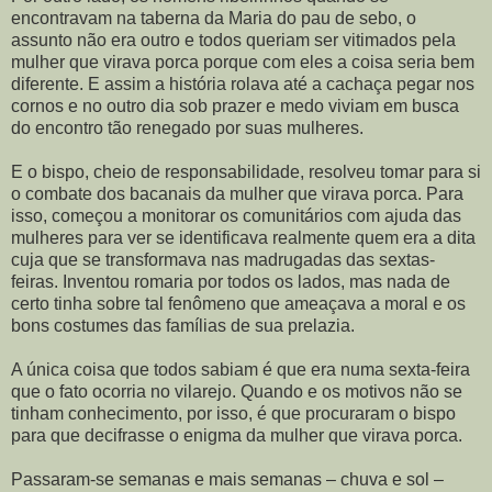
encontravam na taberna da Maria do pau de sebo, o
assunto não era outro e todos queriam ser vitimados pela
mulher que virava porca porque com eles a coisa seria bem
diferente. E assim a história rolava até a cachaça pegar nos
cornos e no outro dia sob prazer e medo viviam em busca
do encontro tão renegado por suas mulheres.
E o bispo, cheio de responsabilidade, resolveu tomar para si
o combate dos bacanais da mulher que virava porca. Para
isso, começou a monitorar os comunitários com ajuda das
mulheres para ver se identificava realmente quem era a dita
cuja que se transformava nas madrugadas das sextas-
feiras. Inventou romaria por todos os lados, mas nada de
certo tinha sobre tal fenômeno que ameaçava a moral e os
bons costumes das famílias de sua prelazia.
A única coisa que todos sabiam é que era numa sexta-feira
que o fato ocorria no vilarejo. Quando e os motivos não se
tinham conhecimento, por isso, é que procuraram o bispo
para que decifrasse o enigma da mulher que virava porca.
Passaram-se semanas e mais semanas – chuva e sol –