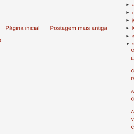
►
►
►
Página inicial
Postagem mais antiga
►
j
►
)
▼
O
E
O
R
A
O
A
V
C