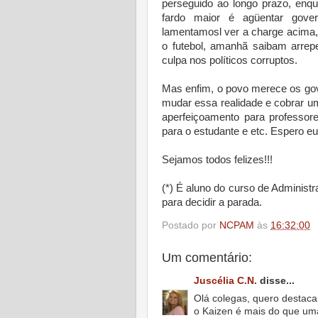
perseguido ao longo prazo, enqu
fardo maior é agüentar gover
lamentamosl ver a charge acima
o futebol, amanhã saibam arrep
culpa nos políticos corruptos.
Mas enfim, o povo merece os gov
mudar essa realidade e cobrar 
aperfeiçoamento para professor
para o estudante e etc. Espero e
Sejamos todos felizes!!!
(*) É aluno do curso de Administ
para decidir a parada.
Postado por
NCPAM
às
16:32:00
Um comentário:
Juscélia C.N.
disse...
Olá colegas, quero destaca
o Kaizen é mais do que uma