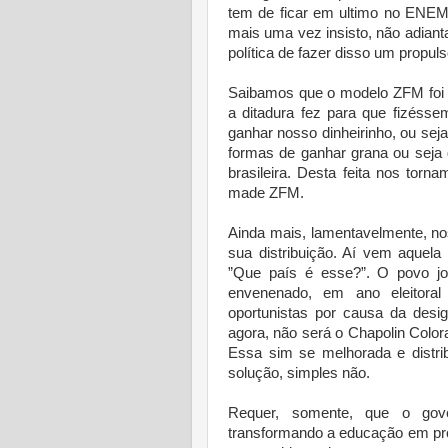
tem de ficar em ultimo no ENEM,
mais uma vez insisto, não adian
política de fazer disso um propuls
Saibamos que o modelo ZFM foi cr
a ditadura fez para que fizéss
ganhar nosso dinheirinho, ou seja
formas de ganhar grana ou seja
brasileira. Desta feita nos to
made ZFM.
Ainda mais, lamentavelmente, n
sua distribuição. Aí vem aquel
”Que país é esse?”. O povo j
envenenado, em ano eleitoral
oportunistas por causa da desi
agora, não será o Chapolin Col
Essa sim se melhorada e distri
solução, simples não.
Requer, somente, que o gove
transformando a educação em pro