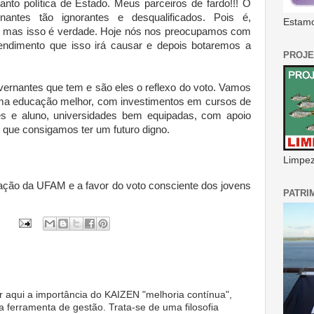
anto política de Estado. Meus parceiros de fardo!!! O
nantes tão ignorantes e desqualificados. Pois é,
Estamo
, mas isso é verdade. Hoje nós nos preocupamos com
endimento que isso irá causar e depois botaremos a
PROJE
ernantes que tem e são eles o reflexo do voto. Vamos
uma educação melhor, com investimentos em cursos de
es e aluno, universidades bem equipadas, com apoio
u que consigamos ter um futuro digno.
Limpeza
ração da UFAM e a favor do voto consciente dos jovens
PATRI
r aqui a importância do KAIZEN "melhoria contínua",
 ferramenta de gestão. Trata-se de uma filosofia