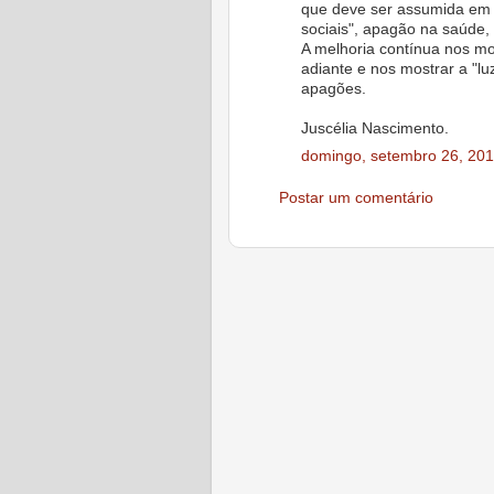
que deve ser assumida em 
sociais", apagão na saúde, n
A melhoria contínua nos 
adiante e nos mostrar a "l
apagões.
Juscélia Nascimento.
domingo, setembro 26, 20
Postar um comentário