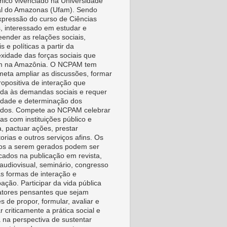
ico vivenciado na Universidade
l do Amazonas (Ufam). Sendo
pressão do curso de Ciências
s, interessado em estudar e
ender as relações sociais,
is e políticas a partir da
xidade das forças sociais que
m na Amazônia. O NCPAM tem
eta ampliar as discussões, formar
ropositiva de interação que
da às demandas sociais e requer
vidade e determinação dos
idos. Compete ao NCPAM celebrar
as com instituições público e
a, pactuar ações, prestar
orias e outros serviços afins. Os
os a serem gerados podem ser
icados na publicação em revista,
, audiovisual, seminário, congresso
as formas de interação e
pação. Participar da vida pública
tores pensantes que sejam
s de propor, formular, avaliar e
r criticamente a prática social e
a na perspectiva de sustentar