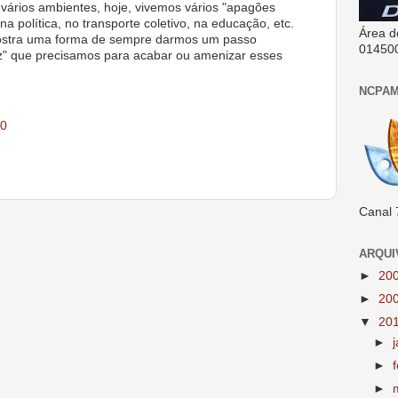
vários ambientes, hoje, vivemos vários "apagões
a política, no transporte coletivo, na educação, etc.
Área d
mostra uma forma de sempre darmos um passo
01450
uz" que precisamos para acabar ou amenizar esses
NCPAM
10
Canal 
ARQUI
►
20
►
20
▼
20
►
►
►