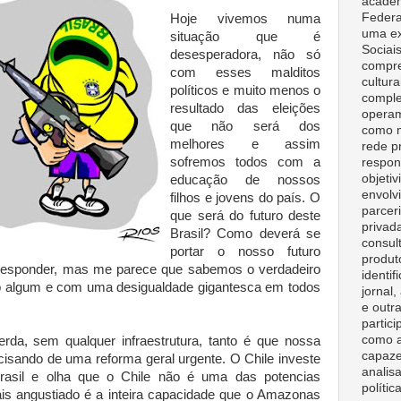
acadêm
Federa
Hoje vivemos numa
uma ex
situação que é
Sociai
desesperadora, não só
compre
com esses malditos
cultura
políticos e muito menos o
comple
resultado das eleições
opera
que não será dos
como m
melhores e assim
rede p
sofremos todos com a
respon
objeti
educação de nossos
envolv
filhos e jovens do país. O
parceri
que será do futuro deste
privad
Brasil? Como deverá se
consult
portar o nosso futuro
produt
e responder, mas me parece que sabemos o verdadeiro
identif
ho algum e com uma desigualdade gigantesca em todos
jornal
e outr
partici
como a
da, sem qualquer infraestrutura, tanto é que nossa
capaze
cisando de uma reforma geral urgente. O Chile investe
analisa
asil e olha que o Chile não é uma das potencias
polític
s angustiado é a inteira capacidade que o Amazonas