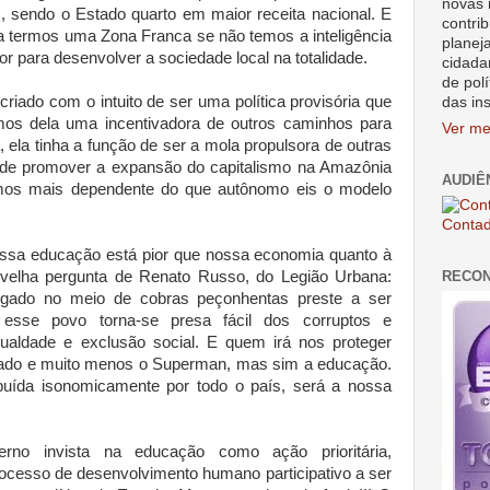
novas 
 sendo o Estado quarto em maior receita nacional. E
contrib
ta termos uma Zona Franca se não temos a inteligência
planej
or para desenvolver a sociedade local na totalidade.
cidada
de polí
iado com o intuito de ser uma política provisória que
das in
emos dela uma incentivadora de outros caminhos para
Ver me
, ela tinha a função de ser a mola propulsora de outras
 de promover a expansão do capitalismo na Amazônia
AUDIÊ
rnamos mais dependente do que autônomo eis o modelo
Contad
ossa educação está pior que nossa economia quanto à
RECO
a velha pergunta de Renato Russo, do Legião Urbana:
ogado no meio de cobras peçonhentas preste a ser
 esse povo torna-se presa fácil dos corruptos e
gualdade e exclusão social. E quem irá nos proteger
orado e muito menos o Superman, mas sim a educação.
buída isonomicamente por todo o país, será a nossa
rno invista na educação como ação prioritária,
cesso de desenvolvimento humano participativo a ser