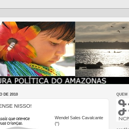
O DE 2010
QUEM
ENSE NISSO!
Wendel Sales Cavalcante
(*)