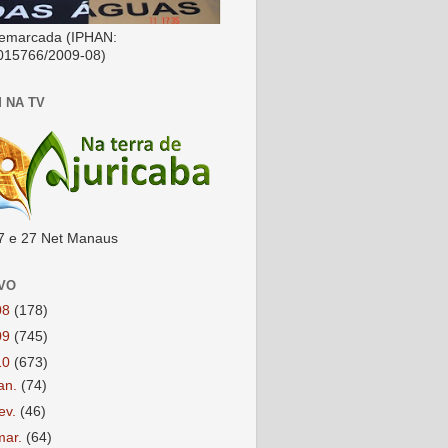
emarcada (IPHAN:
015766/2009-08)
 NA TV
7 e 27 Net Manaus
VO
08
(178)
09
(745)
10
(673)
jan.
(74)
fev.
(46)
mar.
(64)