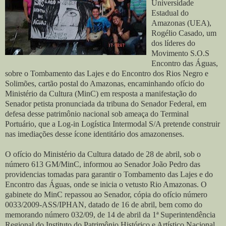
Universidade
Estadual do
Amazonas (UEA),
Rogélio Casado, um
dos líderes do
Movimento S.O.S
Encontro das Águas,
sobre o Tombamento das Lajes e do Encontro dos Rios Negro e
Solimões, cartão postal do Amazonas, encaminhando ofício do
Ministério da Cultura (MinC) em resposta a manifestação do
Senador petista pronunciada da tribuna do Senador Federal, em
defesa desse patrimônio nacional sob ameaça do Terminal
Portuário, que a Log-in Logística Intermodal S/A pretende construir
nas imediações desse ícone identitário dos amazonenses.
O ofício do Ministério da Cultura datado de 28 de abril, sob o
número 613 GM/MinC, informou ao Senador João Pedro das
providencias tomadas para garantir o Tombamento das Lajes e do
Encontro das Águas, onde se inicia o vetusto Rio Amazonas. O
gabinete do MinC repassou ao Senador, cópia do ofício número
0033/2009-ASS/IPHAN, datado de 16 de abril, bem como do
memorando número 032/09, de 14 de abril da 1ª Superintendência
Regional do Instituto do Patrimônio Histórico e Artístico Nacional