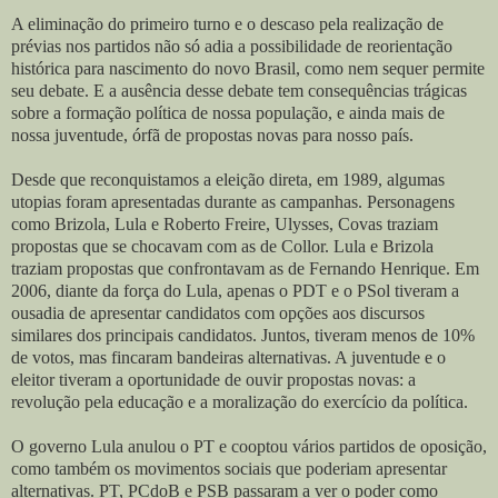
A eliminação do primeiro turno e o descaso pela realização de
prévias nos partidos não só adia a possibilidade de reorientação
histórica para nascimento do novo Brasil, como nem sequer permite
seu debate. E a ausência desse debate tem consequências trágicas
sobre a formação política de nossa população, e ainda mais de
nossa juventude, órfã de propostas novas para nosso país.
Desde que reconquistamos a eleição direta, em 1989, algumas
utopias foram apresentadas durante as campanhas. Personagens
como Brizola, Lula e Roberto Freire, Ulysses, Covas traziam
propostas que se chocavam com as de Collor. Lula e Brizola
traziam propostas que confrontavam as de Fernando Henrique. Em
2006, diante da força do Lula, apenas o PDT e o PSol tiveram a
ousadia de apresentar candidatos com opções aos discursos
similares dos principais candidatos. Juntos, tiveram menos de 10%
de votos, mas fincaram bandeiras alternativas. A juventude e o
eleitor tiveram a oportunidade de ouvir propostas novas: a
revolução pela educação e a moralização do exercício da política.
O governo Lula anulou o PT e cooptou vários partidos de oposição,
como também os movimentos sociais que poderiam apresentar
alternativas. PT, PCdoB e PSB passaram a ver o poder como