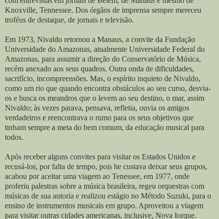
com entrevistas em jornais de Belém, de Manaus e mesmo de
Knoxville, Tennessee. Dos órgãos de imprensa sempre mereceu
troféus de destaque, de jornais e televisão.
Em 1973, Nivaldo retornou a Manaus, a convite da Fundação
Universidade do Amazonas, atualmente Universidade Federal do
Amazonas, para assumir a direção do Conservatório de Música,
recém anexado aos seus quadros. Outra onda de dificuldades,
sacrifício, incompreensões. Mas, o espírito inquieto de Nivaldo,
como um rio que quando encontra obstáculos ao seu curso, desvia-
os e busca os meandros que o levem ao seu destino, o mar, assim
Nivaldo; às vezes parava, pensava, refletia, ouvia os amigos
verdadeiros e reencontrava o rumo para os seus objetivos que
tinham sempre a meta do bem comum, da educação musical para
todos.
Após receber alguns convites para visitar os Estados Unidos e
recusá-los, por falta de tempo, pois he custava deixar seus grupos,
acabou por aceitar uma viagem ao Tenessee, em 1977, onde
proferiu palestras sobre a música brasileira, regeu orquestras com
músicas de sua autoria e realizou estágio no Método Suzuki, para o
ensino de instrumentos musicais em grupo. Aproveitou a viagem
para visitar outras cidades americanas, inclusive, Nova Iorque.