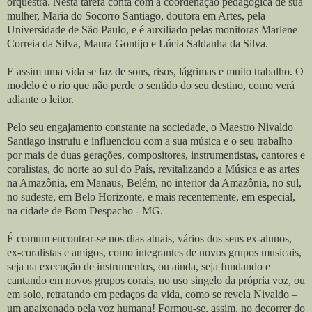
orquestra. Nesta tarefa conta com a coordenação pedagógica de sua
mulher, Maria do Socorro Santiago, doutora em Artes, pela
Universidade de São Paulo, e é auxiliado pelas monitoras Marlene
Correia da Silva, Maura Gontijo e Lúcia Saldanha da Silva.
E assim uma vida se faz de sons, risos, lágrimas e muito trabalho. O
modelo é o rio que não perde o sentido do seu destino, como verá
adiante o leitor.
Pelo seu engajamento constante na sociedade, o Maestro Nivaldo
Santiago instruiu e influenciou com a sua música e o seu trabalho
por mais de duas gerações, compositores, instrumentistas, cantores e
coralistas, do norte ao sul do País, revitalizando a Música e as artes
na Amazônia, em Manaus, Belém, no interior da Amazônia, no sul,
no sudeste, em Belo Horizonte, e mais recentemente, em especial,
na cidade de Bom Despacho - MG.
É comum encontrar-se nos dias atuais, vários dos seus ex-alunos,
ex-coralistas e amigos, como integrantes de novos grupos musicais,
seja na execução de instrumentos, ou ainda, seja fundando e
cantando em novos grupos corais, no uso singelo da própria voz, ou
em solo, retratando em pedaços da vida, como se revela Nivaldo –
um apaixonado pela voz humana! Formou-se, assim, no decorrer do