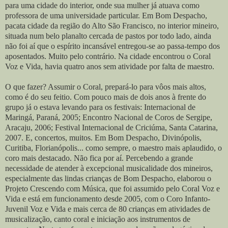
para uma cidade do interior, onde sua mulher já atuava como
professora de uma universidade particular. Em Bom Despacho,
pacata cidade da região do Alto São Francisco, no interior mineiro,
situada num belo planalto cercada de pastos por todo lado, ainda
não foi aí que o espírito incansável entregou-se ao passa-tempo dos
aposentados. Muito pelo contrário. Na cidade encontrou o Coral
Voz e Vida, havia quatro anos sem atividade por falta de maestro.
O que fazer? Assumir o Coral, prepará-lo para vôos mais altos,
como é do seu feitio. Com pouco mais de dois anos à frente do
grupo já o estava levando para os festivais: Internacional de
Maringá, Paraná, 2005; Encontro Nacional de Coros de Sergipe,
Aracaju, 2006; Festival Internacional de Criciúma, Santa Catarina,
2007. E, concertos, muitos. Em Bom Despacho, Divinópolis,
Curitiba, Florianópolis... como sempre, o maestro mais aplaudido, o
coro mais destacado. Não fica por aí. Percebendo a grande
necessidade de atender à excepcional musicalidade dos mineiros,
especialmente das lindas crianças de Bom Despacho, elaborou o
Projeto Crescendo com Música, que foi assumido pelo Coral Voz e
Vida e está em funcionamento desde 2005, com o Coro Infanto-
Juvenil Voz e Vida e mais cerca de 80 crianças em atividades de
musicalização, canto coral e iniciação aos instrumentos de