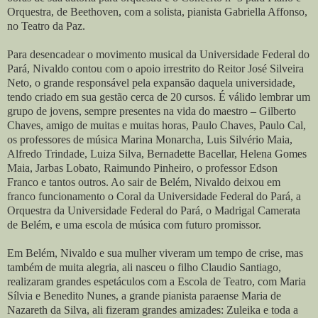
Orquestra, de Beethoven, com a solista, pianista Gabriella Affonso,
no Teatro da Paz.
Para desencadear o movimento musical da Universidade Federal do
Pará, Nivaldo contou com o apoio irrestrito do Reitor José Silveira
Neto, o grande responsável pela expansão daquela universidade,
tendo criado em sua gestão cerca de 20 cursos. É válido lembrar um
grupo de jovens, sempre presentes na vida do maestro – Gilberto
Chaves, amigo de muitas e muitas horas, Paulo Chaves, Paulo Cal,
os professores de música Marina Monarcha, Luis Silvério Maia,
Alfredo Trindade, Luiza Silva, Bernadette Bacellar, Helena Gomes
Maia, Jarbas Lobato, Raimundo Pinheiro, o professor Edson
Franco e tantos outros. Ao sair de Belém, Nivaldo deixou em
franco funcionamento o Coral da Universidade Federal do Pará, a
Orquestra da Universidade Federal do Pará, o Madrigal Camerata
de Belém, e uma escola de música com futuro promissor.
Em Belém, Nivaldo e sua mulher viveram um tempo de crise, mas
também de muita alegria, ali nasceu o filho Claudio Santiago,
realizaram grandes espetáculos com a Escola de Teatro, com Maria
Sílvia e Benedito Nunes, a grande pianista paraense Maria de
Nazareth da Silva, ali fizeram grandes amizades: Zuleika e toda a