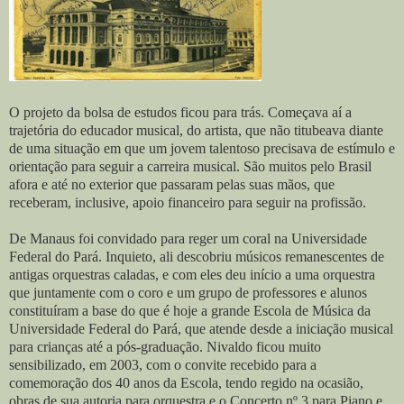
O projeto da bolsa de estudos ficou para trás. Começava aí a
trajetória do educador musical, do artista, que não titubeava diante
de uma situação em que um jovem talentoso precisava de estímulo e
orientação para seguir a carreira musical. São muitos pelo Brasil
afora e até no exterior que passaram pelas suas mãos, que
receberam, inclusive, apoio financeiro para seguir na profissão.
De Manaus foi convidado para reger um coral na Universidade
Federal do Pará. Inquieto, ali descobriu músicos remanescentes de
antigas orquestras caladas, e com eles deu início a uma orquestra
que juntamente com o coro e um grupo de professores e alunos
constituíram a base do que é hoje a grande Escola de Música da
Universidade Federal do Pará, que atende desde a iniciação musical
para crianças até a pós-graduação. Nivaldo ficou muito
sensibilizado, em 2003, com o convite recebido para a
comemoração dos 40 anos da Escola, tendo regido na ocasião,
obras de sua autoria para orquestra e o Concerto nº 3 para Piano e