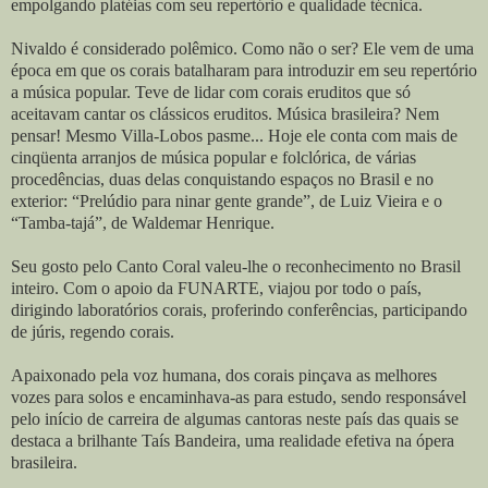
empolgando platéias com seu repertório e qualidade técnica.
Nivaldo é considerado polêmico. Como não o ser? Ele vem de uma
época em que os corais batalharam para introduzir em seu repertório
a música popular. Teve de lidar com corais eruditos que só
aceitavam cantar os clássicos eruditos. Música brasileira? Nem
pensar! Mesmo Villa-Lobos pasme... Hoje ele conta com mais de
cinqüenta arranjos de música popular e folclórica, de várias
procedências, duas delas conquistando espaços no Brasil e no
exterior: “Prelúdio para ninar gente grande”, de Luiz Vieira e o
“Tamba-tajá”, de Waldemar Henrique.
Seu gosto pelo Canto Coral valeu-lhe o reconhecimento no Brasil
inteiro. Com o apoio da FUNARTE, viajou por todo o país,
dirigindo laboratórios corais, proferindo conferências, participando
de júris, regendo corais.
Apaixonado pela voz humana, dos corais pinçava as melhores
vozes para solos e encaminhava-as para estudo, sendo responsável
pelo início de carreira de algumas cantoras neste país das quais se
destaca a brilhante Taís Bandeira, uma realidade efetiva na ópera
brasileira.