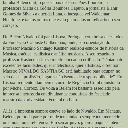
família Bittencourt, o poeta João de Jesus Paes Loureiro, a
professora Maria da Glória Boulhosa Caputo, a jornalista Elanir
Gomes da Silva - a querida Lana, o inesquecível Waldemar
Henrique, e tantos outros que estão guardados no relicário do seu
coração.
De Belém Nivaldo foi para Lisboa, Portugal, com bolsa de estudos
da Fundação Calouste Gulbenkian, onde, sob orientação do
Professor Macário Santiago Kastner, realizou estudos de história da
Música, estética, estilística e análise musicais. A seu respeito o
professor Kastner assim se referiu em carta-certificado: “Dotado de
excelentes faculdades, quer intelectuais, quer artísticas, o Senhor
Maestro NIVALDO SANTIAGO está habilitado para ocupar, no
seio da sua profissão, lugares não isentos de responsabilidade”. Em
Lisboa freqüentou também o curso de Regência Coral ministrado
por Michel Corboz. De volta a Belém foi bastante assediado pela
imprensa interessada em divulgar as conquistas do festejado
maestro da Universidade Federal do Pará.
Aliás, a imprensa sempre esteve ao lado de Nivaldo. Em Manaus,
Belém, por toda parte por onde tem andado sempre tem merecido
uma nota, uma referência. Em seu arquivo, guarda páginas inteiras