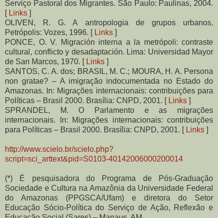
Serviço Pastoral dos Migrantes. São Paulo: Paulinas, 2004.
[
Links
]
OLIVEN, R. G. A antropologia de grupos urbanos.
Petrópolis: Vozes, 1996. [
Links
]
PONCE, O. V. Migración interna a la metrópoli: contraste
cultural, conflicto y desadaptación. Lima: Universidad Mayor
de San Marcos, 1970. [
Links
]
SANTOS, C. A. dos; BRASIL, M. C.; MOURA, H. A. Persona
non gratae? – A imigração indocumentada no Estado do
Amazonas. In: Migrações internacionais: contribuições para
Políticas – Brasil 2000. Brasília: CNPD, 2001. [
Links
]
SPRANDEL, M. O Parlamento e as migrações
internacionais. In: Migrações internacionais: contribuições
para Políticas – Brasil 2000. Brasília: CNPD, 2001. [
Links
]
http://www.scielo.br/scielo.php?
script=sci_arttext&pid=S0103-40142006000200014
(*) É pesquisadora do Programa de Pós-Graduação
Sociedade e Cultura na Amazônia da Universidade Federal
do Amazonas (PPGSCA/Ufam) e diretora do Setor
Educação Sócio-Política do Serviço de Ação, Reflexão e
Educação Social (Sares) – Manaus, AM.