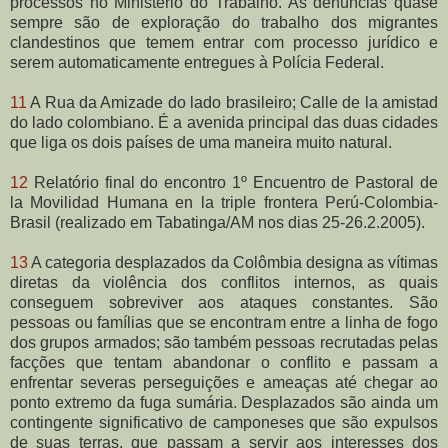
processos no Ministério do Trabalho. As denúncias quase
sempre são de exploração do trabalho dos migrantes
clandestinos que temem entrar com processo jurídico e
serem automaticamente entregues à Polícia Federal.
11
A Rua da Amizade do lado brasileiro; Calle de la amistad
do lado colombiano. É a avenida principal das duas cidades
que liga os dois países de uma maneira muito natural.
12
Relatório final do encontro 1º Encuentro de Pastoral de
la Movilidad Humana en la triple frontera Perú-Colombia-
Brasil (realizado em Tabatinga/AM nos dias 25-26.2.2005).
13
A categoria desplazados da Colômbia designa as vítimas
diretas da violência dos conflitos internos, as quais
conseguem sobreviver aos ataques constantes. São
pessoas ou famílias que se encontram entre a linha de fogo
dos grupos armados; são também pessoas recrutadas pelas
facções que tentam abandonar o conflito e passam a
enfrentar severas perseguições e ameaças até chegar ao
ponto extremo da fuga sumária. Desplazados são ainda um
contingente significativo de camponeses que são expulsos
de suas terras, que passam a servir aos interesses dos