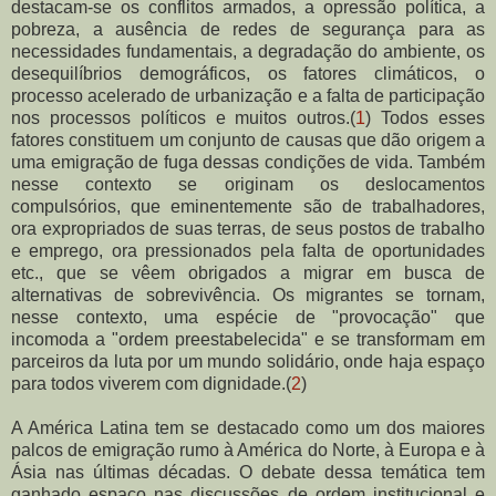
destacam-se os conflitos armados, a opressão política, a
pobreza, a ausência de redes de segurança para as
necessidades fundamentais, a degradação do ambiente, os
desequilíbrios demográficos, os fatores climáticos, o
processo acelerado de urbanização e a falta de participação
nos processos políticos e muitos outros.(
1
) Todos esses
fatores constituem um conjunto de causas que dão origem a
uma emigração de fuga dessas condições de vida. Também
nesse contexto se originam os deslocamentos
compulsórios, que eminentemente são de trabalhadores,
ora expropriados de suas terras, de seus postos de trabalho
e emprego, ora pressionados pela falta de oportunidades
etc., que se vêem obrigados a migrar em busca de
alternativas de sobrevivência. Os migrantes se tornam,
nesse contexto, uma espécie de "provocação" que
incomoda a "ordem preestabelecida" e se transformam em
parceiros da luta por um mundo solidário, onde haja espaço
para todos viverem com dignidade.(
2
)
A América Latina tem se destacado como um dos maiores
palcos de emigração rumo à América do Norte, à Europa e à
Ásia nas últimas décadas. O debate dessa temática tem
ganhado espaço nas discussões de ordem institucional e