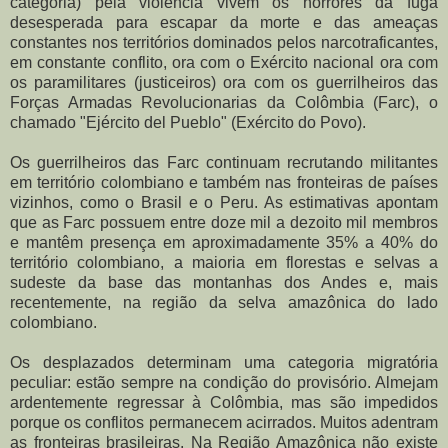
categoria) pela violência vivem os horrores da fuga
desesperada para escapar da morte e das ameaças
constantes nos territórios dominados pelos narcotraficantes,
em constante conflito, ora com o Exército nacional ora com
os paramilitares (justiceiros) ora com os guerrilheiros das
Forças Armadas Revolucionarias da Colômbia (Farc), o
chamado "Ejército del Pueblo" (Exército do Povo).
Os guerrilheiros das Farc continuam recrutando militantes
em território colombiano e também nas fronteiras de países
vizinhos, como o Brasil e o Peru. As estimativas apontam
que as Farc possuem entre doze mil a dezoito mil membros
e mantêm presença em aproximadamente 35% a 40% do
território colombiano, a maioria em florestas e selvas a
sudeste da base das montanhas dos Andes e, mais
recentemente, na região da selva amazônica do lado
colombiano.
Os desplazados determinam uma categoria migratória
peculiar: estão sempre na condição do provisório. Almejam
ardentemente regressar à Colômbia, mas são impedidos
porque os conflitos permanecem acirrados. Muitos adentram
as fronteiras brasileiras. Na Região Amazônica não existe