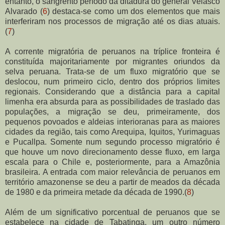
entanto, o sangrento período da ditadura do general Velasco
Alvarado (
6
) destaca-se como um dos elementos que mais
interferiram nos processos de migração até os dias atuais.
(
7
)
A corrente migratória de peruanos na tríplice fronteira é
constituída majoritariamente por migrantes oriundos da
selva peruana. Trata-se de um fluxo migratório que se
deslocou, num primeiro ciclo, dentro dos próprios limites
regionais. Considerando que a distância para a capital
limenha era absurda para as possibilidades de traslado das
populações, a migração se deu, primeiramente, dos
pequenos povoados e aldeias interioranas para as maiores
cidades da região, tais como Arequipa, Iquitos, Yurimaguas
e Pucallpa. Somente num segundo processo migratório é
que houve um novo direcionamento desse fluxo, em larga
escala para o Chile e, posteriormente, para a Amazônia
brasileira. A entrada com maior relevância de peruanos em
território amazonense se deu a partir de meados da década
de 1980 e da primeira metade da década de 1990.
(
8
)
Além de um significativo porcentual de peruanos que se
estabelece na cidade de Tabatinga, um outro número