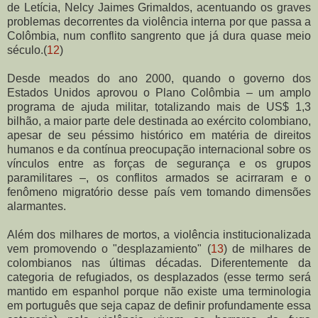
de Letícia, Nelcy Jaimes Grimaldos, acentuando os graves
problemas decorrentes da violência interna por que passa a
Colômbia, num conflito sangrento que já dura quase meio
século.(
12
)
Desde meados do ano 2000, quando o governo dos
Estados Unidos aprovou o Plano Colômbia – um amplo
programa de ajuda militar, totalizando mais de US$ 1,3
bilhão, a maior parte dele destinada ao exército colombiano,
apesar de seu péssimo histórico em matéria de direitos
humanos e da contínua preocupação internacional sobre os
vínculos entre as forças de segurança e os grupos
paramilitares –, os conflitos armados se acirraram e o
fenômeno migratório desse país vem tomando dimensões
alarmantes.
Além dos milhares de mortos, a violência institucionalizada
vem promovendo o "desplazamiento"
(
13
) de milhares de
colombianos nas últimas décadas. Diferentemente da
categoria de refugiados, os desplazados (esse termo será
mantido em espanhol porque não existe uma terminologia
em português que seja capaz de definir profundamente essa