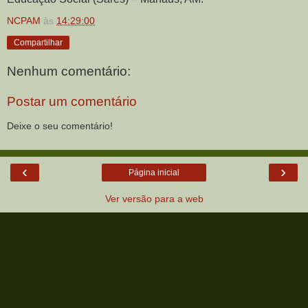
NCPAM
às
14:29:00
Compartilhar
Nenhum comentário:
Postar um comentário
Deixe o seu comentário!
‹
›
Página inicial
Ver versão para a web