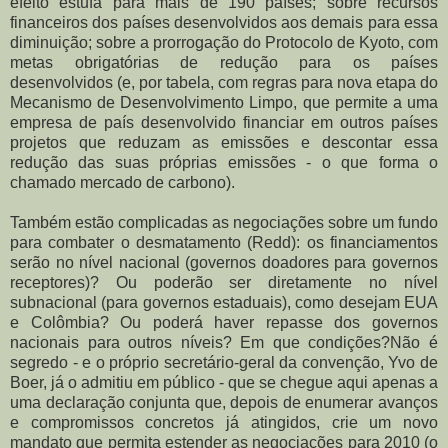
efeito estufa para mais de 190 países; sobre recursos
financeiros dos países desenvolvidos aos demais para essa
diminuição; sobre a prorrogação do Protocolo de Kyoto, com
metas obrigatórias de redução para os países
desenvolvidos (e, por tabela, com regras para nova etapa do
Mecanismo de Desenvolvimento Limpo, que permite a uma
empresa de país desenvolvido financiar em outros países
projetos que reduzam as emissões e descontar essa
redução das suas próprias emissões - o que forma o
chamado mercado de carbono).
Também estão complicadas as negociações sobre um fundo
para combater o desmatamento (Redd): os financiamentos
serão no nível nacional (governos doadores para governos
receptores)? Ou poderão ser diretamente no nível
subnacional (para governos estaduais), como desejam EUA
e Colômbia? Ou poderá haver repasse dos governos
nacionais para outros níveis? Em que condições?Não é
segredo - e o próprio secretário-geral da convenção, Yvo de
Boer, já o admitiu em público - que se chegue aqui apenas a
uma declaração conjunta que, depois de enumerar avanços
e compromissos concretos já atingidos, crie um novo
mandato que permita estender as negociações para 2010 (o