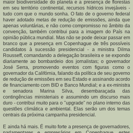
maior biodiversidade do planeta e a presença de florestas
em seu território continental, recursos hídricos invejáveis -
tudo com que o mundo sonha. O fato de o governo federal
haver adotado metas de redução de emissões, ainda que
apenas voluntárias, e não como compromisso no âmbito da
convenção, também contribui para a imagem do País na
opinião pública mundial. Mas não se pode deixar passar em
branco que a presença em Copenhague de três possíveis
candidatos à sucessão presidencial - a ministra Dilma
Rousseff, comandando a delegação brasileira e se expondo
diariamente ao bombardeio dos jornalistas; o governador
José Serra, promovendo eventos com figuras como o
governador da Califórnia, falando da política de seu governo
de redução de emissões em seu Estado e assinando acordo
de financiamento com BID e Banco Mundial; e a ex-ministra
e senadora Marina Silva, desembaraçada das
contingências ministeriais e assumindo um discurso mais
duro - contribui muito para o "upgrade" no plano interno das
questões climática e ambiental. Elas serão um dos temas
centrais da próxima campanha presidencial.
E ainda há mais. É muito forte a presença de governadores,
parlamentares e empresários em Copenhague, estes