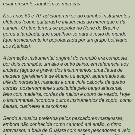
estar presentes também os maracás.
Nos anos 60 e 70, adicionaram-se ao carimbó instrumentos
elétricos (como guitarras) e influências do merengue e da
cúmbia. O ritmo tornou-se popular no Norte do Brasil e
gerou a lambada, que espalhou-se para o resto do mundo
(que ironicamente foi popularizada por um grupo boliviano,
Los Kjarkas).
A formação instrumental original do carimbó era composta
por dois curimbós: um alto e outro baixo, em referência aos
timbres (agudo e grave) dos instrumentos; uma flauta de
madeira (geralmente de ébano ou acapú, aparentadas ao
pife do nordeste), maracás e uma viola cabocla de quatro
cordas, posteriormente substituída pelo banjo artesanal,
feito com madeira, cordas de náilon e couro de veado. Hoje
o instrumental incorpora outros instrumentos de sopro, como
flautas, clarinetes e saxofones.
Sendo a música preferida pelos pescadores marajoaras,
embora não conhecida como carimbó até então, o ritmo
atravessou a baía de Guajará com esses pescadores e veio