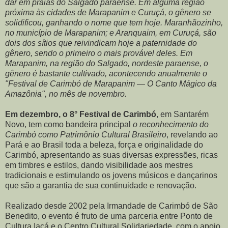
dar em praias do Salgado paraense. Em alguma região
próxima às cidades de Marapanim e Curuçá, o gênero se
solidificou, ganhando o nome que tem hoje. Maranhãozinho,
no município de Marapanim; e Aranquaim, em Curuçá, são
dois dos sítios que reivindicam hoje a paternidade do
gênero, sendo o primeiro o mais provável deles. Em
Marapanim, na região do Salgado, nordeste paraense, o
gênero é bastante cultivado, acontecendo anualmente o
"Festival de Carimbó de Marapanim — O Canto Mágico da
Amazônia", no mês de novembro.
Em dezembro, o 8° Festival de Carimbó
, em Santarém
Novo, tem como bandeira principal
o reconhecimento do
Carimbó como Patrimônio Cultural Brasileiro
, revelando ao
Pará e ao Brasil toda a beleza, força e originalidade do
Carimbó, apresentando as suas diversas expressões, ricas
em timbres e estilos, dando visibilidade aos mestres
tradicionais e estimulando os jovens músicos e dançarinos
que são a garantia de sua continuidade e renovação.
Realizado desde 2002 pela Irmandade de Carimbó de São
Benedito, o evento é fruto de uma parceria entre Ponto de
Cultura Iaçá e o Centro Cultural Solidariedade, com o apoio